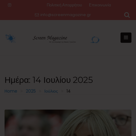
Skip
Πολιτική Απορρήτου
Επικοινωνία
to
info@screenmagazine.gr
content
Ημέρα:
14 Ιουλίου 2025
Home
2025
Ιούλιος
14