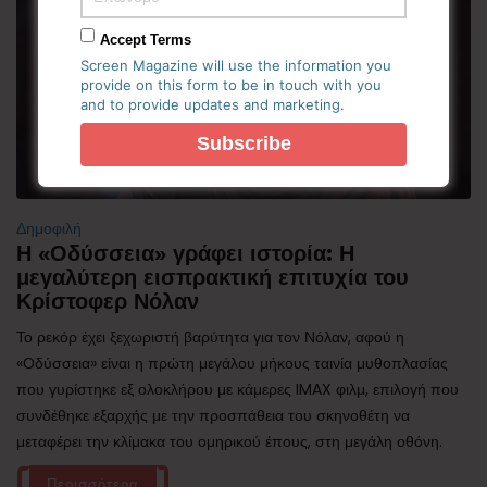
Accept Terms
Screen Magazine will use the information you
provide on this form to be in touch with you
and to provide updates and marketing.
Δημοφιλή
Η «Οδύσσεια» γράφει ιστορία: Η
μεγαλύτερη εισπρακτική επιτυχία του
Κρίστοφερ Νόλαν
Το ρεκόρ έχει ξεχωριστή βαρύτητα για τον Νόλαν, αφού η
«Οδύσσεια» είναι η πρώτη μεγάλου μήκους ταινία μυθοπλασίας
που γυρίστηκε εξ ολοκλήρου με κάμερες IMAX φιλμ, επιλογή που
συνδέθηκε εξαρχής με την προσπάθεια του σκηνοθέτη να
μεταφέρει την κλίμακα του ομηρικού έπους, στη μεγάλη οθόνη.
Περισσότερα