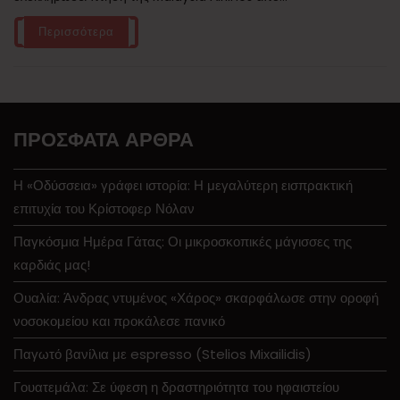
Περισσότερα
ΠΡΌΣΦΑΤΑ ΆΡΘΡΑ
Η «Οδύσσεια» γράφει ιστορία: Η μεγαλύτερη εισπρακτική
επιτυχία του Κρίστοφερ Νόλαν
Παγκόσμια Ημέρα Γάτας: Οι μικροσκοπικές μάγισσες της
καρδιάς μας!
Ουαλία: Άνδρας ντυμένος «Χάρος» σκαρφάλωσε στην οροφή
νοσοκομείου και προκάλεσε πανικό
Παγωτό βανίλια με espresso (Stelios Mixailidis)
Γουατεμάλα: Σε ύφεση η δραστηριότητα του ηφαιστείου