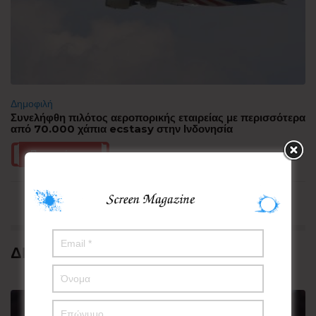
Δημοφιλή
Συνελήφθη πιλότος αεροπορικής εταιρείας με περισσότερα
από 70.000 χάπια ecstasy στην Ινδονησία
Περισσότερα
ΔΗΜΟΦΙΛΗ