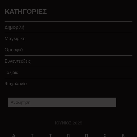
KΑΤΗΓΟΡΊΕΣ
Δημοφιλή
Μαγειρική
Ομορφιά
Συνεντεύξεις
Ταξίδια
Ψυχολογία
ΙΟΎΝΙΟΣ 2025
Δ
Τ
Τ
Π
Π
Σ
Κ