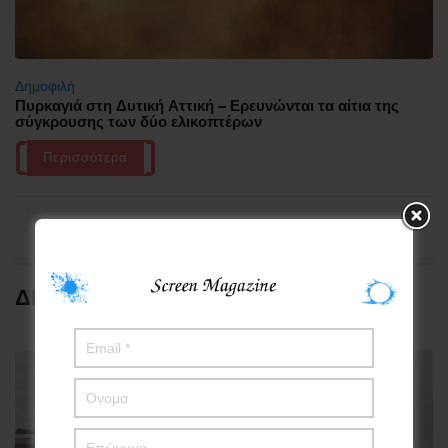
Δημοφιλή
Πυρκαγιά στη Δυτική Αττική – Ερευνώνται τα αίτια της
σύγκρουσης των δύο ελικοπτέρων
Περισσότερα
ΔΗΜΟΦΙΛΗ