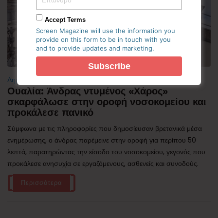
Accept Terms
Screen Magazine will use the information you
provide on this form to be in touch with you
and to provide updates and marketing.
Δημοφιλή
Ουαλία: Άνδρας ντυμένος «Χάρος»
σκαρφάλωσε στην οροφή νοσοκομείου και
προκάλεσε πανικό
Σύμφωνα με τις πληροφορίες που δημοσίευσαν βρετανικά μέσα
ενημέρωσης, ο άνδρας παρέμεινε στην οροφή για περίπου 50
λεπτά, παρατηρώντας την είσοδο του νοσοκομείου, γεγονός που
προκάλεσε ανησυχία σε εργαζόμενους, ασθενείς και συνοδούς.
Περισσότερα