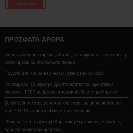
Περισσότερα
ΠΡΌΣΦΑΤΑ ΆΡΘΡΑ
Ουαλία: Άνδρας ντυμένος «Χάρος» σκαρφάλωσε στην οροφή
νοσοκομείου και προκάλεσε πανικό
Παγωτό βανίλια με espresso (Stelios Mixailidis)
Γουατεμάλα: Σε ύφεση η δραστηριότητα του ηφαιστείου
Φουέγο – 1.700 άνθρωποι απομακρύνθηκαν προληπτικά
Συνελήφθη πιλότος αεροπορικής εταιρείας με περισσότερα
από 70.000 χάπια ecstasy στην Ινδονησία
“Έλιωσε” από τη ζέστη η Κορεατική Χερσόνησος – Ανάσες
δροσιάς αναζητούν οι πολίτες