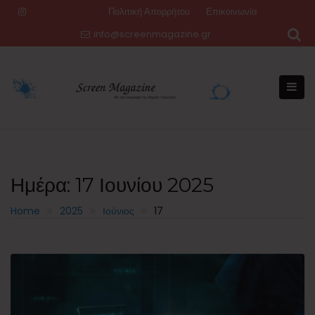
Skip
Πολιτική Απορρήτου
Επικοινωνία
to
info@screenmagazine.gr
content
Ημέρα:
17 Ιουνίου 2025
Home
2025
Ιούνιος
17