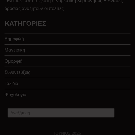
“Έλιωσε” από τη ζέστη η Κορεατική Χερσόνησος – Ανάσες
δροσιάς αναζητούν οι πολίτες
KΑΤΗΓΟΡΊΕΣ
Δημοφιλή
Μαγειρική
Ομορφιά
Συνεντεύξεις
Ταξίδια
Ψυχολογία
ΙΟΎΝΙΟΣ 2025