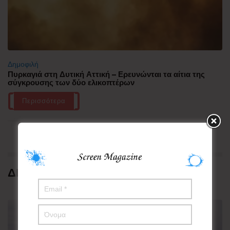
Δημοφιλή
Πυρκαγιά στη Δυτική Αττική – Ερευνώνται τα αίτια της
σύγκρουσης των δύο ελικοπτέρων
Περισσότερα
ΔΗΜΟΦΙΛΗ