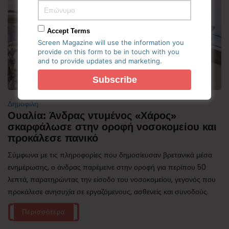
Accept Terms
Screen Magazine will use the information you
provide on this form to be in touch with you
and to provide updates and marketing.
Δημοφιλή
Ουαλία: Άνδρας ντυμένος «Χάρος»
σκαρφάλωσε στην οροφή νοσοκομείου και
προκάλεσε πανικό
Σύμφωνα με τις πληροφορίες που δημοσίευσαν βρετανικά μέσα
ενημέρωσης, ο άνδρας παρέμεινε στην οροφή για περίπου 50
λεπτά, παρατηρώντας την είσοδο του νοσοκομείου, γεγονός που
προκάλεσε ανησυχία σε εργαζόμενους, ασθενείς και συνοδούς.
Περισσότερα