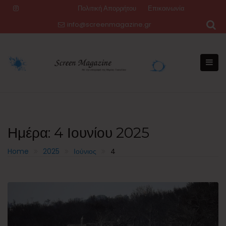
Skip
Πολιτική Απορρήτου
Επικοινωνία
to
info@screenmagazine.gr
content
Ημέρα:
4 Ιουνίου 2025
Home
2025
Ιούνιος
4