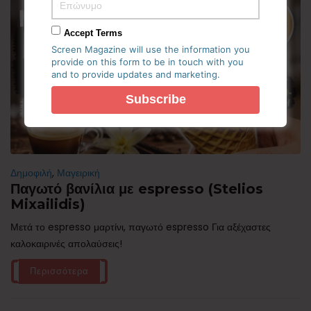
Accept Terms
Screen Magazine will use the information you
provide on this form to be in touch with you
and to provide updates and marketing.
Δημοφιλή
,
Μαγειρική
Παγωτό βανίλια με espresso (Stelios
Mixailidis)
Μετά το espresso μαρτίνι, παγωτό espresso Για αξέχαστες
καλοκαιρινές απολαύσεις!
Περισσότερα