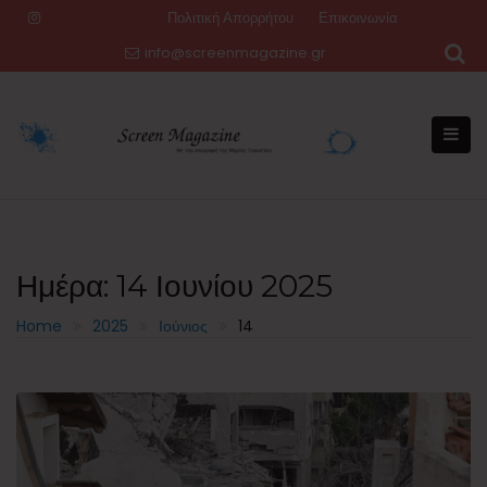
Skip
Πολιτική Απορρήτου
Επικοινωνία
to
info@screenmagazine.gr
content
Ημέρα:
14 Ιουνίου 2025
Home
2025
Ιούνιος
14