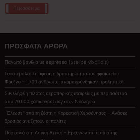
Περισσότερα
ΠΡΌΣΦΑΤΑ ΆΡΘΡΑ
Παγωτό βανίλια με espresso (Stelios Mixailidis)
Γουατεμάλα: Σε ύφεση η δραστηριότητα του ηφαιστείου
Φουέγο – 1.700 άνθρωποι απομακρύνθηκαν προληπτικά
Συνελήφθη πιλότος αεροπορικής εταιρείας με περισσότερα
από 70.000 χάπια ecstasy στην Ινδονησία
“Έλιωσε” από τη ζέστη η Κορεατική Χερσόνησος – Ανάσες
δροσιάς αναζητούν οι πολίτες
Πυρκαγιά στη Δυτική Αττική – Ερευνώνται τα αίτια της