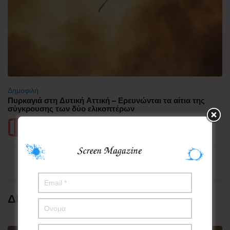
Δημοφιλή
Πυρκαγιά στη Δυτική Αττική – Ερευνώνται τα αίτια της
σύγκρουσης των δύο ελικοπτέρων
Περισσότερα
ΔΗΜΟΦΙΛΗ