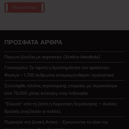
Περισσότερα
ΠΡΌΣΦΑΤΑ ΆΡΘΡΑ
Παγωτό βανίλια με espresso (Stelios Mixailidis)
Γουατεμάλα: Σε ύφεση η δραστηριότητα του ηφαιστείου
Φουέγο – 1.700 άνθρωποι απομακρύνθηκαν προληπτικά
Συνελήφθη πιλότος αεροπορικής εταιρείας με περισσότερα
από 70.000 χάπια ecstasy στην Ινδονησία
“Έλιωσε” από τη ζέστη η Κορεατική Χερσόνησος – Ανάσες
δροσιάς αναζητούν οι πολίτες
Πυρκαγιά στη Δυτική Αττική – Ερευνώνται τα αίτια της