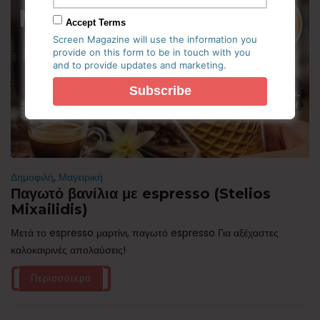
Accept Terms
Screen Magazine will use the information you
provide on this form to be in touch with you
and to provide updates and marketing.
Δημοφιλή
,
Μαγειρική
Παγωτό βανίλια με espresso (Stelios
Mixailidis)
Μετά το espresso μαρτίνι, παγωτό espresso Για αξέχαστες
καλοκαιρινές απολαύσεις!
Περισσότερα