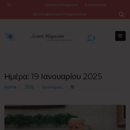
Skip
Πολιτική Απορρήτου
Επικοινωνία
to
info@screenmagazine.gr
content
Ημέρα:
19 Ιανουαρίου 2025
Home
2025
Ιανουάριος
19