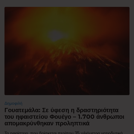
Δημοφιλή
Γουατεμάλα: Σε ύφεση η δραστηριότητα
του ηφαιστείου Φουέγο – 1.700 άνθρωποι
απομακρύνθηκαν προληπτικά
Το ηφαίστειο, που βρίσκεται περίπου 35 χιλιόμετρα νοτιοδυτικά