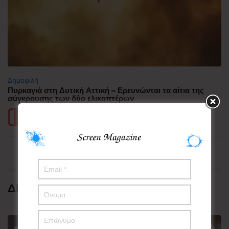
Δημοφιλή
Πυρκαγιά στη Δυτική Αττική – Ερευνώνται τα αίτια της
σύγκρουσης των δύο ελικοπτέρων
Περισσότερα
ΔΗΜΟΦΙΛΗ