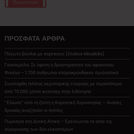
Περισσότερα
ΠΡΌΣΦΑΤΑ ΆΡΘΡΑ
Παγωτό βανίλια με espresso (Stelios Mixailidis)
Γουατεμάλα: Σε ύφεση η δραστηριότητα του ηφαιστείου
Φουέγο – 1.700 άνθρωποι απομακρύνθηκαν προληπτικά
Συνελήφθη πιλότος αεροπορικής εταιρείας με περισσότερα
από 70.000 χάπια ecstasy στην Ινδονησία
“Έλιωσε” από τη ζέστη η Κορεατική Χερσόνησος – Ανάσες
δροσιάς αναζητούν οι πολίτες
Πυρκαγιά στη Δυτική Αττική – Ερευνώνται τα αίτια της
σύγκρουσης των δύο ελικοπτέρων