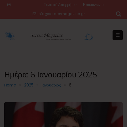
Skip
Πολιτική Απορρήτου
Επικοινωνία
to
info@screenmagazine.gr
content
Ημέρα:
6 Ιανουαρίου 2025
Home
2025
Ιανουάριος
6