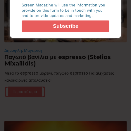
Screen Magazine will use the information you
provide on this form to be in touch with you
and to provide updates and marketing.
Δημοφιλή
,
Μαγειρική
Παγωτό βανίλια με espresso (Stelios
Mixailidis)
Μετά το espresso μαρτίνι, παγωτό espresso Για αξέχαστες
καλοκαιρινές απολαύσεις!
Περισσότερα