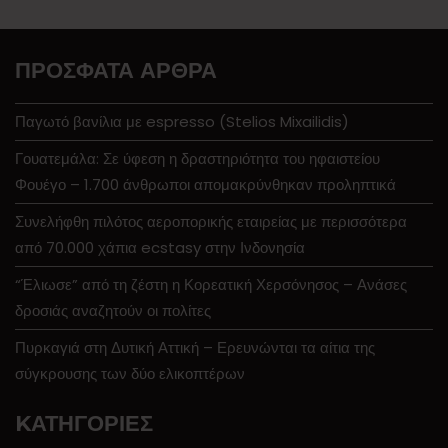
ΠΡΌΣΦΑΤΑ ΆΡΘΡΑ
Παγωτό βανίλια με espresso (Stelios Mixailidis)
Γουατεμάλα: Σε ύφεση η δραστηριότητα του ηφαιστείου
Φουέγο – 1.700 άνθρωποι απομακρύνθηκαν προληπτικά
Συνελήφθη πιλότος αεροπορικής εταιρείας με περισσότερα
από 70.000 χάπια ecstasy στην Ινδονησία
“Έλιωσε” από τη ζέστη η Κορεατική Χερσόνησος – Ανάσες
δροσιάς αναζητούν οι πολίτες
Πυρκαγιά στη Δυτική Αττική – Ερευνώνται τα αίτια της
σύγκρουσης των δύο ελικοπτέρων
KΑΤΗΓΟΡΊΕΣ