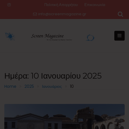
Skip
Πολιτική Απορρήτου
Επικοινωνία
to
info@screenmagazine.gr
content
Ημέρα:
10 Ιανουαρίου 2025
Home
2025
Ιανουάριος
10