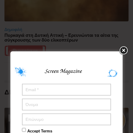
Δημοφιλή
Πυρκαγιά στη Δυτική Αττική – Ερευνώνται τα αίτια της
σύγκρουσης των δύο ελικοπτέρων
Περισσότερα
ΔΗΜΟΦΙΛΗ
Accept Terms