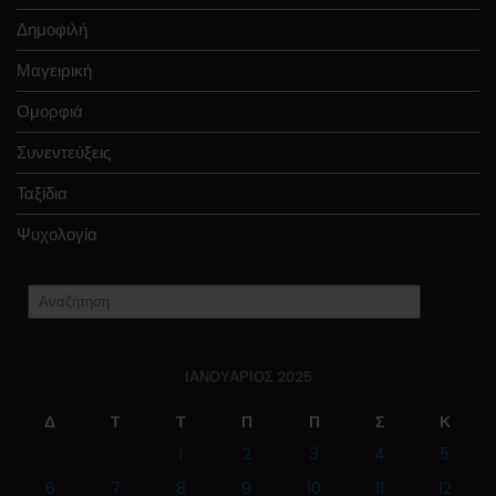
Δημοφιλή
Μαγειρική
Ομορφιά
Συνεντεύξεις
Ταξίδια
Ψυχολογία
ΙΑΝΟΥΆΡΙΟΣ 2025
Δ
Τ
Τ
Π
Π
Σ
Κ
1
2
3
4
5
6
7
8
9
10
11
12