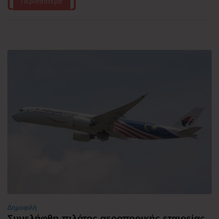
Περισσότερα
Δημοφιλή
Συνελήφθη πιλότος αεροπορικής εταιρείας