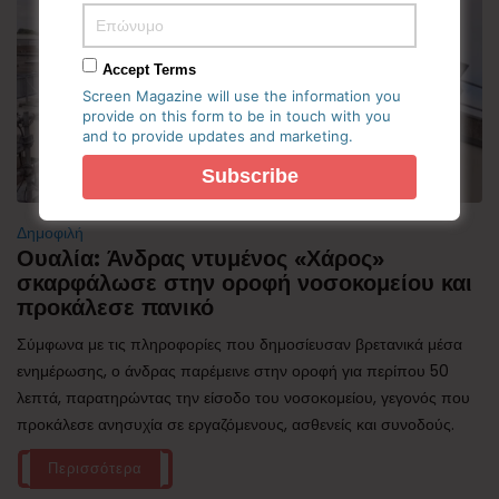
Accept Terms
Screen Magazine will use the information you
provide on this form to be in touch with you
and to provide updates and marketing.
Δημοφιλή
Ουαλία: Άνδρας ντυμένος «Χάρος»
σκαρφάλωσε στην οροφή νοσοκομείου και
προκάλεσε πανικό
Σύμφωνα με τις πληροφορίες που δημοσίευσαν βρετανικά μέσα
ενημέρωσης, ο άνδρας παρέμεινε στην οροφή για περίπου 50
λεπτά, παρατηρώντας την είσοδο του νοσοκομείου, γεγονός που
προκάλεσε ανησυχία σε εργαζόμενους, ασθενείς και συνοδούς.
Περισσότερα