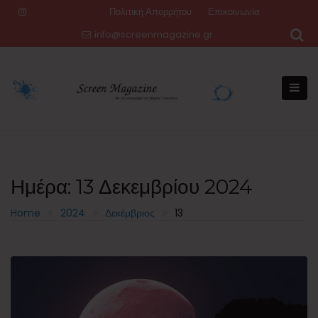
Skip
Πολιτική Απορρήτου
Επικοινωνία
to
info@screenmagazine.gr
content
Ημέρα:
13 Δεκεμβρίου 2024
Home
2024
Δεκέμβριος
13