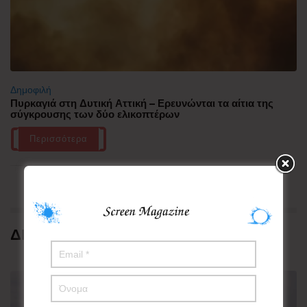
Δημοφιλή
Πυρκαγιά στη Δυτική Αττική – Ερευνώνται τα αίτια της
σύγκρουσης των δύο ελικοπτέρων
Περισσότερα
ΔΗΜΟΦΙΛΗ