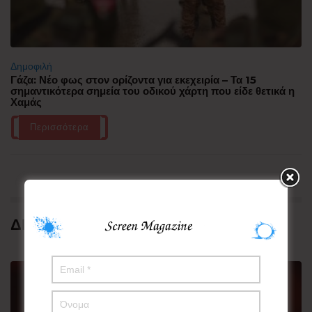
Δημοφιλή
Γάζα: Νέο φως στον ορίζοντα για εκεχειρία – Τα 15
σημαντικότερα σημεία του οδικού χάρτη που είδε θετικά η
Χαμάς
Περισσότερα
ΔΗΜΟΦΙΛΗ