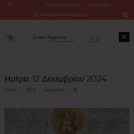
Skip
Πολιτική Απορρήτου
Επικοινωνία
to
info@screenmagazine.gr
content
Ημέρα:
12 Δεκεμβρίου 2024
Home
2024
Δεκέμβριος
12