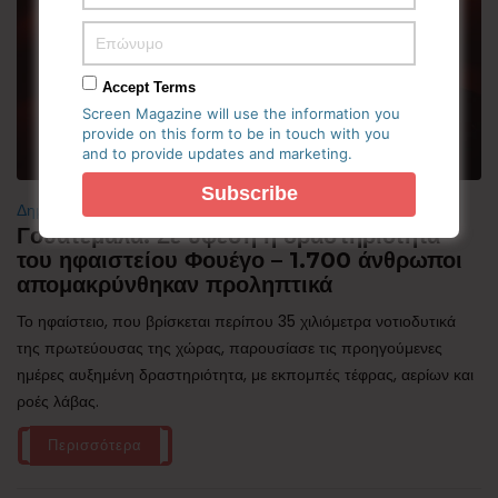
Accept Terms
Screen Magazine will use the information you
provide on this form to be in touch with you
and to provide updates and marketing.
Δημοφιλή
Γουατεμάλα: Σε ύφεση η δραστηριότητα
του ηφαιστείου Φουέγο – 1.700 άνθρωποι
απομακρύνθηκαν προληπτικά
Το ηφαίστειο, που βρίσκεται περίπου 35 χιλιόμετρα νοτιοδυτικά
της πρωτεύουσας της χώρας, παρουσίασε τις προηγούμενες
ημέρες αυξημένη δραστηριότητα, με εκπομπές τέφρας, αερίων και
ροές λάβας.
Περισσότερα