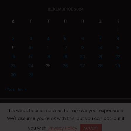
ΔΕΚΈΜΒΡΙΟΣ 2024
Δ
Τ
Τ
Π
Π
Σ
Κ
1
2
3
4
5
6
7
8
9
10
11
12
13
14
15
16
17
18
19
20
21
22
23
24
25
26
27
28
29
30
31
« Νοέ
Ιαν »
This website uses cookies to improve your experience.
We'll assume you're ok with this, but you can opt-out if
© 2019 | Screen Magazine - Ηλεκτρονική εφημερίδα
you wish.
Privacy Policy
ACCEPT