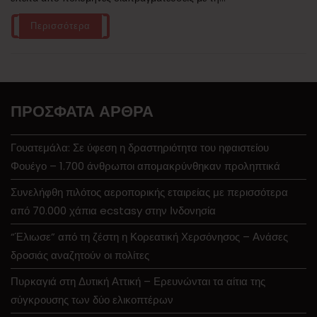
Περισσότερα
ΠΡΌΣΦΑΤΑ ΆΡΘΡΑ
Γουατεμάλα: Σε ύφεση η δραστηριότητα του ηφαιστείου
Φουέγο – 1.700 άνθρωποι απομακρύνθηκαν προληπτικά
Συνελήφθη πιλότος αεροπορικής εταιρείας με περισσότερα
από 70.000 χάπια ecstasy στην Ινδονησία
“Έλιωσε” από τη ζέστη η Κορεατική Χερσόνησος – Ανάσες
δροσιάς αναζητούν οι πολίτες
Πυρκαγιά στη Δυτική Αττική – Ερευνώνται τα αίτια της
σύγκρουσης των δύο ελικοπτέρων