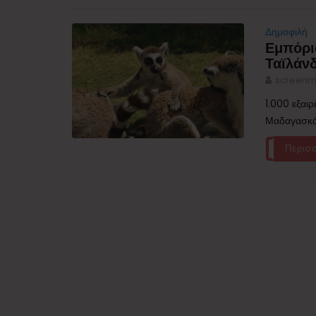
Δημοφιλή
Εμπόρι
Ταϊλάν
screenm
1.000 εξαιρ
Μαδαγασκάρ
Περισ