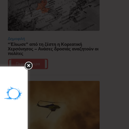
Δημοφιλή
“Έλιωσε” από τη ζέστη η Κορεατική
Χερσόνησος – Ανάσες δροσιάς αναζητούν οι
πολίτες
Περισσότερα