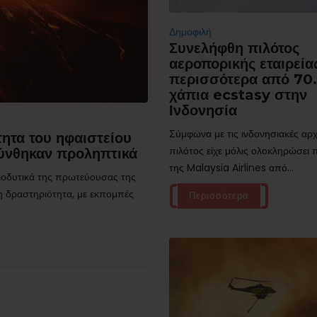
Δημοφιλή
Συνελήφθη πιλότος
αεροπορικής εταιρεία
περισσότερα από 70
χάπια ecstasy στην
Ινδονησία
Σύμφωνα με τις ινδονησιακές αρχ
ητα του ηφαιστείου
πιλότος είχε μόλις ολοκληρώσει
ύνθηκαν προληπτικά
της Malaysia Airlines από...
τιοδυτικά της πρωτεύουσας της
η δραστηριότητα, με εκπομπές
Περισσότερα