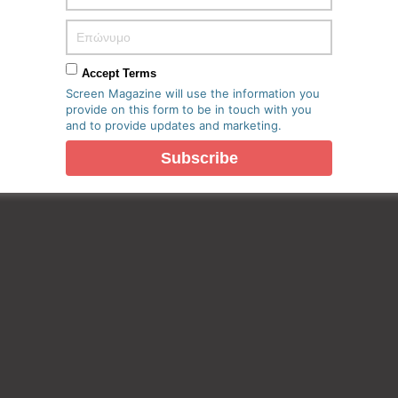
Accept Terms
Screen Magazine will use the information you
provide on this form to be in touch with you
and to provide updates and marketing.