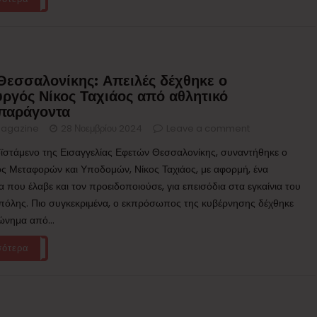
Θεσσαλονίκης: Απειλές δέχθηκε ο
ργός Νίκος Ταχιάος από αθλητικό
παράγοντα
agazine
28 Νοεμβρίου 2024
Leave a comment
ϊστάμενο της Εισαγγελίας Εφετών Θεσσαλονίκης, συναντήθηκε ο
 Μεταφορών και Υποδομών, Νίκος Ταχιάος, με αφορμή, ένα
 που έλαβε και τον προειδοποιούσε, για επεισόδια στα εγκαίνια του
πόλης. Πιο συγκεκριμένα, ο εκπρόσωπος της κυβέρνησης δέχθηκε
ώνημα από...
σότερα