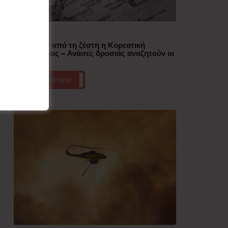
Δημοφιλή
“Έλιωσε” από τη ζέστη η Κορεατική
Χερσόνησος – Ανάσες δροσιάς αναζητούν οι
πολίτες
Περισσότερα