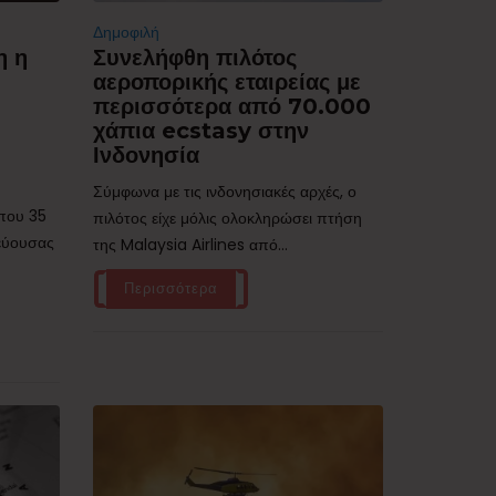
Δημοφιλή
η η
Συνελήφθη πιλότος
αεροπορικής εταιρείας με
περισσότερα από 70.000
χάπια ecstasy στην
Ινδονησία
Σύμφωνα με τις ινδονησιακές αρχές, ο
ίπου 35
πιλότος είχε μόλις ολοκληρώσει πτήση
τεύουσας
της Malaysia Airlines από...
Περισσότερα