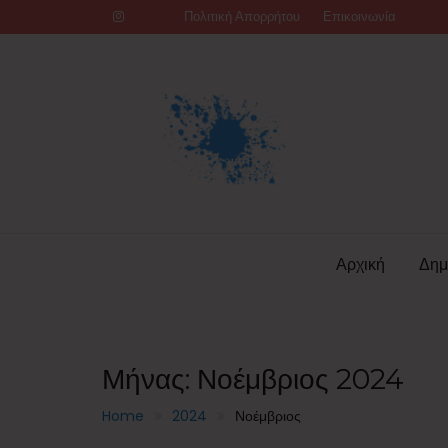
Skip
Πολιτική Απορρήτου
Επικοινωνία
to
content
Αρχική
Δημ
Μήνας:
Νοέμβριος 2024
Home
2024
Νοέμβριος