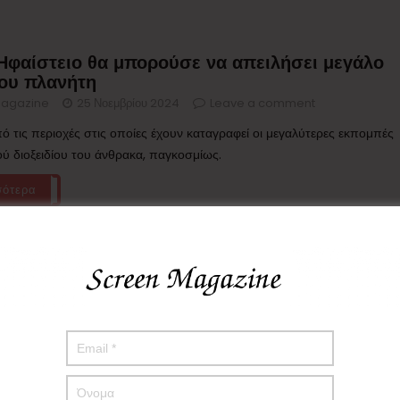
 Ηφαίστειο θα μπορούσε να απειλήσει μεγάλο
του πλανήτη
agazine
25 Νοεμβρίου 2024
Leave a comment
πό τις περιοχές στις οποίες έχουν καταγραφεί οι μεγαλύτερες εκπομπές
ού διοξειδίου του άνθρακα, παγκοσμίως.
σότερα