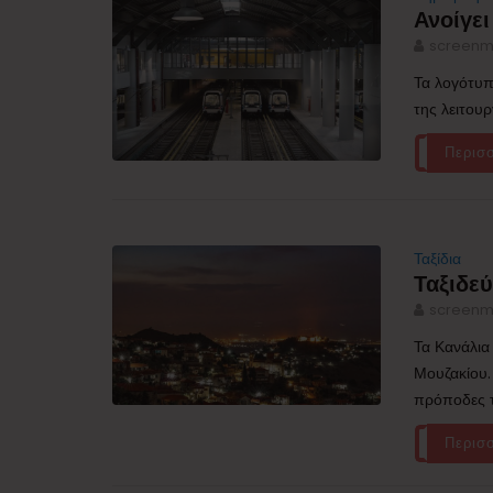
Ανοίγει
screenm
Τα λογότυπ
της λειτουρ
Περισ
Ταξίδια
Ταξιδε
screenm
Τα Κανάλια
Μουζακίου.
πρόποδες τ
Περισ