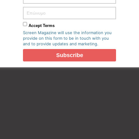
Accept Terms
Screen Magazine will use the information you
provide on this form to be in touch with you
and to provide updates and marketing.