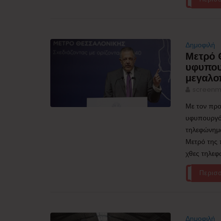
Δημοφιλή
Μετρό 
υφυπου
μεγαλο
screenm
Με τον προ
υφυπουργός
τηλεφώνημα
Μετρό της 
χθες τηλεφ
Περισ
Δημοφιλή