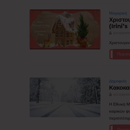
Μαγειρική
Χριστου
(Irini
screenm
Χριστουγεν
Περισ
Δημοφιλή
Κακοκα
screenm
Η Εθνική Μ
καιρικών φ
περισσότερ
Περισ