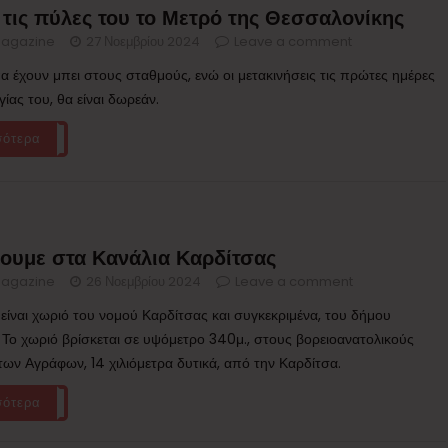
 τις πύλες του το Μετρό της Θεσσαλονίκης
agazine
27 Νοεμβρίου 2024
Leave a comment
α έχουν μπει στους σταθμούς, ενώ οι μετακινήσεις τις πρώτες ημέρες
γίας του, θα είναι δωρεάν.
σότερα
ύουμε στα Κανάλια Καρδίτσας
agazine
26 Νοεμβρίου 2024
Leave a comment
 είναι χωριό του νομού Καρδίτσας και συγκεκριμένα, του δήμου
 Το χωριό βρίσκεται σε υψόμετρο 340μ., στους βορειοανατολικούς
ων Αγράφων, 14 χιλιόμετρα δυτικά, από την Καρδίτσα.
σότερα