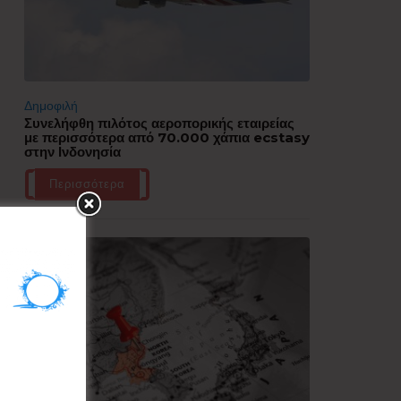
Δημοφιλή
Συνελήφθη πιλότος αεροπορικής εταιρείας
με περισσότερα από 70.000 χάπια ecstasy
στην Ινδονησία
Περισσότερα