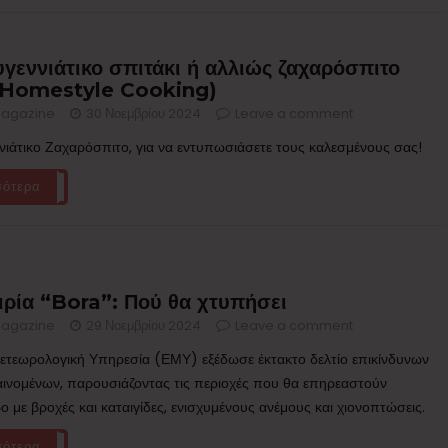
γεννιάτικο σπιτάκι ή αλλιώς ζαχαρόσπιτο
’s Homestyle Cooking)
agazine
30 Νοεμβρίου 2024
Leave a comment
νιάτικο Ζαχαρόσπιτο, για να εντυπωσιάσετε τους καλεσμένους σας!
σότερα
ιρία “Bora”: Πού θα χτυπήσει
agazine
29 Νοεμβρίου 2024
Leave a comment
ετεωρολογική Υπηρεσία (ΕΜΥ) εξέδωσε έκτακτο δελτίο επικίνδυνων
αινομένων, παρουσιάζοντας τις περιοχές που θα επηρεαστούν
ο με βροχές και καταιγίδες, ενισχυμένους ανέμους και χιονοπτώσεις.
σότερα