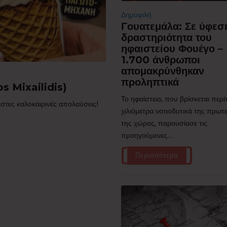
Δημοφιλή
Γουατεμάλα: Σε ύφεσ
δραστηριότητα του
ηφαιστείου Φουέγο –
1.700 άνθρωποι
απομακρύνθηκαν
προληπτικά
s Mixailidis)
Το ηφαίστειο, που βρίσκεται περ
στες καλοκαιρινές απολαύσεις!
χιλιόμετρα νοτιοδυτικά της πρω
της χώρας, παρουσίασε τις
προηγούμενες...
Περισσότερα