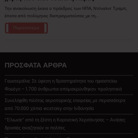
Την ανακοίνωση έκανε ο πρόεδρος των ΗΠΑ, Ντόναλντ Τραμπ,
έπειτα από πολύμηνες διαπραγματεύσεις με τη...
Περισσότερα
ΠΡΌΣΦΑΤΑ ΆΡΘΡΑ
Γουατεμάλα: Σε ύφεση η δραστηριότητα του ηφαιστείου
Φουέγο – 1.700 άνθρωποι απομακρύνθηκαν προληπτικά
Συνελήφθη πιλότος αεροπορικής εταιρείας με περισσότερα
από 70.000 χάπια ecstasy στην Ινδονησία
“Έλιωσε” από τη ζέστη η Κορεατική Χερσόνησος – Ανάσες
δροσιάς αναζητούν οι πολίτες