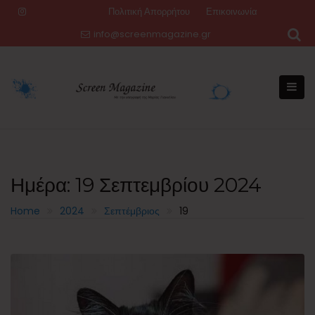
Skip
Πολιτική Απορρήτου
Επικοινωνία
to
info@screenmagazine.gr
content
Ημέρα:
19 Σεπτεμβρίου 2024
Home
2024
Σεπτέμβριος
19