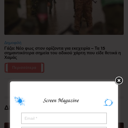
Δημοφιλή
Γάζα: Νέο φως στον ορίζοντα για εκεχειρία – Τα 15
σημαντικότερα σημεία του οδικού χάρτη που είδε θετικά η
Χαμάς
Περισσότερα
ΔΗΜΟΦΙΛΗ