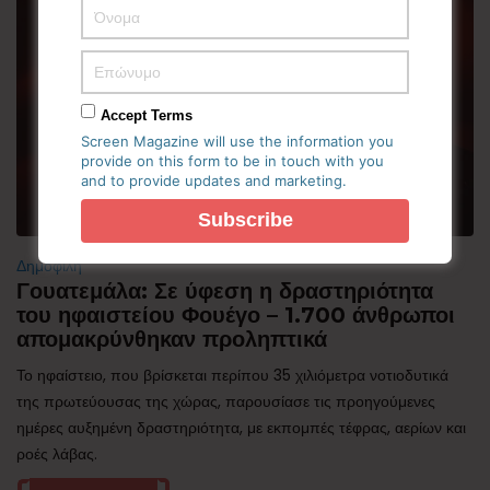
Accept Terms
Screen Magazine will use the information you
provide on this form to be in touch with you
and to provide updates and marketing.
Δημοφιλή
Γουατεμάλα: Σε ύφεση η δραστηριότητα
του ηφαιστείου Φουέγο – 1.700 άνθρωποι
απομακρύνθηκαν προληπτικά
Το ηφαίστειο, που βρίσκεται περίπου 35 χιλιόμετρα νοτιοδυτικά
της πρωτεύουσας της χώρας, παρουσίασε τις προηγούμενες
ημέρες αυξημένη δραστηριότητα, με εκπομπές τέφρας, αερίων και
ροές λάβας.