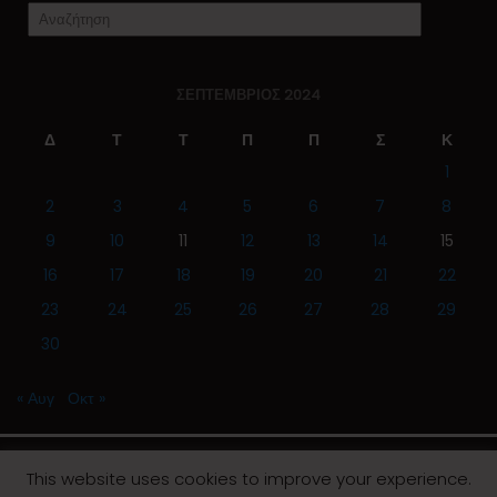
ΣΕΠΤΈΜΒΡΙΟΣ 2024
Δ
Τ
Τ
Π
Π
Σ
Κ
1
2
3
4
5
6
7
8
9
10
11
12
13
14
15
16
17
18
19
20
21
22
23
24
25
26
27
28
29
30
« Αυγ
Οκτ »
This website uses cookies to improve your experience.