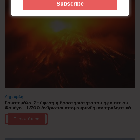
Δημοφιλή
Γουατεμάλα: Σε ύφεση η δραστηριότητα του ηφαιστείου
Φουέγο – 1.700 άνθρωποι απομακρύνθηκαν προληπτικά
Περισσότερα