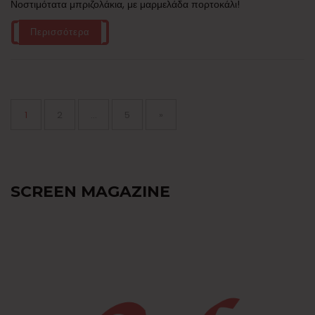
Νοστιμότατα μπριζολάκια, με μαρμελάδα πορτοκάλι!
Περισσότερα
Σελιδοποίηση
άρθρων
Page
Page
Page
1
2
…
5
»
SCREEN MAGAZINE