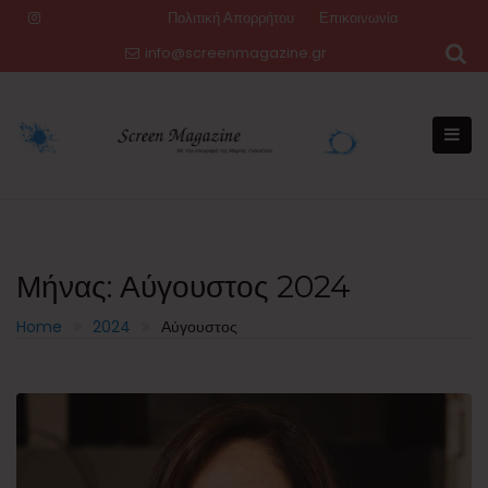
Skip
Πολιτική Απορρήτου
Επικοινωνία
to
info@screenmagazine.gr
content
Μήνας:
Αύγουστος 2024
Home
2024
Αύγουστος