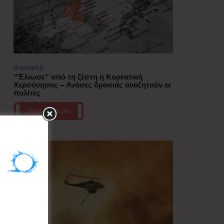
Δημοφιλή
“Έλιωσε” από τη ζέστη η Κορεατική
Χερσόνησος – Ανάσες δροσιάς αναζητούν οι
πολίτες
Περισσότερα