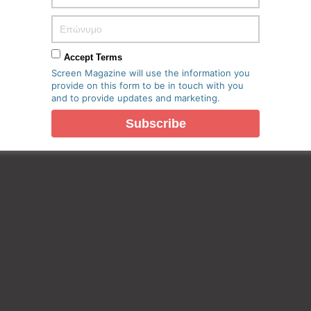
Accept Terms
Screen Magazine will use the information you
provide on this form to be in touch with you
and to provide updates and marketing.