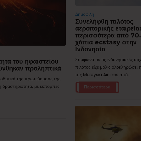
Δημοφιλή
Συνελήφθη πιλότος
αεροπορικής εταιρεία
περισσότερα από 70
χάπια ecstasy στην
Ινδονησία
Σύμφωνα με τις ινδονησιακές αρχ
ητα του ηφαιστείου
πιλότος είχε μόλις ολοκληρώσει
ύνθηκαν προληπτικά
της Malaysia Airlines από...
τιοδυτικά της πρωτεύουσας της
η δραστηριότητα, με εκπομπές
Περισσότερα