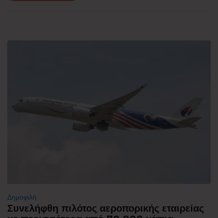
Δημοφιλή
Συνελήφθη πιλότος αεροπορικής εταιρείας