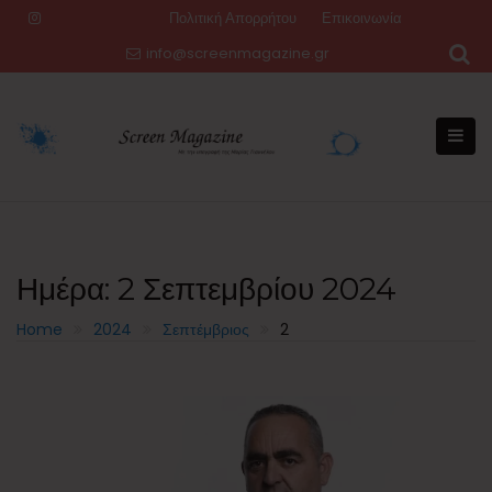
Skip
Πολιτική Απορρήτου
Επικοινωνία
to
info@screenmagazine.gr
content
Ημέρα:
2 Σεπτεμβρίου 2024
Home
2024
Σεπτέμβριος
2