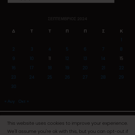
ΣΕΠΤΈΜΒΡΙΟΣ 2024
Δ
Τ
Τ
Π
Π
Σ
Κ
1
2
3
4
5
6
7
8
9
10
11
12
13
14
15
16
17
18
19
20
21
22
23
24
25
26
27
28
29
30
« Αυγ
Οκτ »
This website uses cookies to improve your experience.
We'll assume you're ok with this, but you can opt-out if