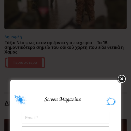
Δημοφιλή
Γάζα: Νέο φως στον ορίζοντα για εκεχειρία – Τα 15
σημαντικότερα σημεία του οδικού χάρτη που είδε θετικά η
Χαμάς
Περισσότερα
ΔΗΜΟΦΙΛΗ