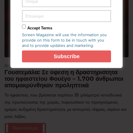
Accept Terms
Screen Magazine will use the information you
provide on this form to be in touch with you
and to provide updates and marketing.
Δημοφιλή
Γουατεμάλα: Σε ύφεση η δραστηριότητα
του ηφαιστείου Φουέγο – 1.700 άνθρωποι
απομακρύνθηκαν προληπτικά
Το ηφαίστειο, που βρίσκεται περίπου 35 χιλιόμετρα νοτιοδυτικά
της πρωτεύουσας της χώρας, παρουσίασε τις προηγούμενες
ημέρες αυξημένη δραστηριότητα, με εκπομπές τέφρας, αερίων και
ροές λάβας.
Περισσότερα