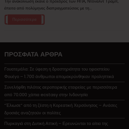
Την ανακοίνωση έκανε ο πρόεδρος των ΗΠΑ, Ντόναλντ Τραμπ,
έπειτα από πολύμηνες διαπραγματεύσεις με τη...
Περισσότερα
ΠΡΌΣΦΑΤΑ ΆΡΘΡΑ
Γουατεμάλα: Σε ύφεση η δραστηριότητα του ηφαιστείου
Φουέγο – 1.700 άνθρωποι απομακρύνθηκαν προληπτικά
Συνελήφθη πιλότος αεροπορικής εταιρείας με περισσότερα
από 70.000 χάπια ecstasy στην Ινδονησία
“Έλιωσε” από τη ζέστη η Κορεατική Χερσόνησος – Ανάσες
δροσιάς αναζητούν οι πολίτες
Πυρκαγιά στη Δυτική Αττική – Ερευνώνται τα αίτια της