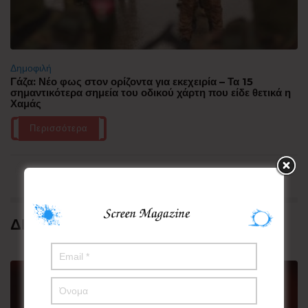
Δημοφιλή
Γάζα: Νέο φως στον ορίζοντα για εκεχειρία – Τα 15
σημαντικότερα σημεία του οδικού χάρτη που είδε θετικά η
Χαμάς
Περισσότερα
ΔΗΜΟΦΙΛΗ