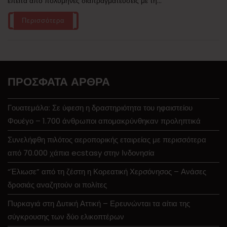
έπειτα από πολύμηνες διαπραγματεύσεις με τη...
Περισσότερα
ΠΡΌΣΦΑΤΑ ΆΡΘΡΑ
Γουατεμάλα: Σε ύφεση η δραστηριότητα του ηφαιστείου
Φουέγο – 1.700 άνθρωποι απομακρύνθηκαν προληπτικά
Συνελήφθη πιλότος αεροπορικής εταιρείας με περισσότερα
από 70.000 χάπια ecstasy στην Ινδονησία
“Έλιωσε” από τη ζέστη η Κορεατική Χερσόνησος – Ανάσες
δροσιάς αναζητούν οι πολίτες
Πυρκαγιά στη Δυτική Αττική – Ερευνώνται τα αίτια της
σύγκρουσης των δύο ελικοπτέρων