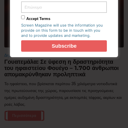
Accept Terms
Screen Magazine will use the information you
provide on this form to be in touch with you
and to provide updates and marketing.
Δημοφιλή
Γουατεμάλα: Σε ύφεση η δραστηριότητα
του ηφαιστείου Φουέγο – 1.700 άνθρωποι
απομακρύνθηκαν προληπτικά
Το ηφαίστειο, που βρίσκεται περίπου 35 χιλιόμετρα νοτιοδυτικά
της πρωτεύουσας της χώρας, παρουσίασε τις προηγούμενες
ημέρες αυξημένη δραστηριότητα, με εκπομπές τέφρας, αερίων και
ροές λάβας.
Περισσότερα