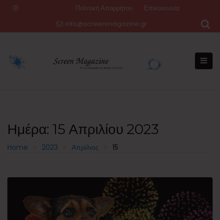
Skip
Πολιτική Απορρήτου
Επικοινωνία
to
info@screenmagazine.gr
content
Ημέρα:
15 Απριλίου 2023
Home
2023
Απρίλιος
15