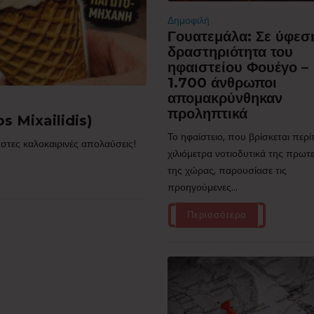
Δημοφιλή
Γουατεμάλα: Σε ύφεσ
δραστηριότητα του
ηφαιστείου Φουέγο –
1.700 άνθρωποι
απομακρύνθηκαν
προληπτικά
s Mixailidis)
Το ηφαίστειο, που βρίσκεται περ
στες καλοκαιρινές απολαύσεις!
χιλιόμετρα νοτιοδυτικά της πρω
της χώρας, παρουσίασε τις
προηγούμενες...
Περισσότερα