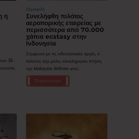
Δημοφιλή
η η
Συνελήφθη πιλότος
αεροπορικής εταιρείας με
περισσότερα από 70.000
χάπια ecstasy στην
Ινδονησία
Σύμφωνα με τις ινδονησιακές αρχές, ο
ίπου 35
πιλότος είχε μόλις ολοκληρώσει πτήση
τεύουσας
της Malaysia Airlines από...
Περισσότερα