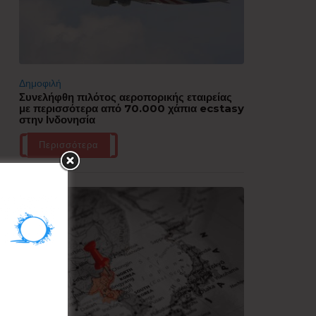
Δημοφιλή
Συνελήφθη πιλότος αεροπορικής εταιρείας
με περισσότερα από 70.000 χάπια ecstasy
στην Ινδονησία
Περισσότερα