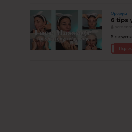
Ομορφιά
6 tips 
screenm
6 ευεργετι
Περισ