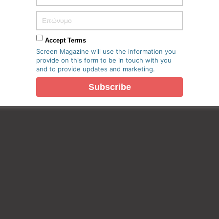
Accept Terms
Screen Magazine will use the information you
provide on this form to be in touch with you
and to provide updates and marketing.