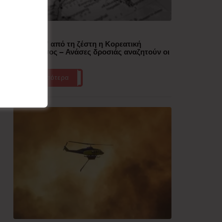
Δημοφιλή
“Έλιωσε” από τη ζέστη η Κορεατική
Χερσόνησος – Ανάσες δροσιάς αναζητούν οι
πολίτες
Περισσότερα