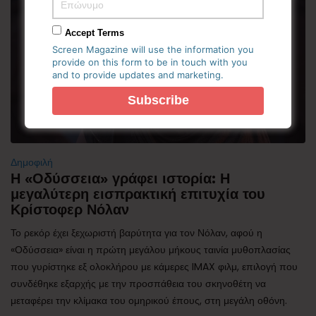
Accept Terms
Screen Magazine will use the information you
provide on this form to be in touch with you
and to provide updates and marketing.
Δημοφιλή
Η «Οδύσσεια» γράφει ιστορία: Η
μεγαλύτερη εισπρακτική επιτυχία του
Κρίστοφερ Νόλαν
Το ρεκόρ έχει ξεχωριστή βαρύτητα για τον Νόλαν, αφού η
«Οδύσσεια» είναι η πρώτη μεγάλου μήκους ταινία μυθοπλασίας
που γυρίστηκε εξ ολοκλήρου με κάμερες IMAX φιλμ, επιλογή που
συνδέθηκε εξαρχής με την προσπάθεια του σκηνοθέτη να
μεταφέρει την κλίμακα του ομηρικού έπους, στη μεγάλη οθόνη.