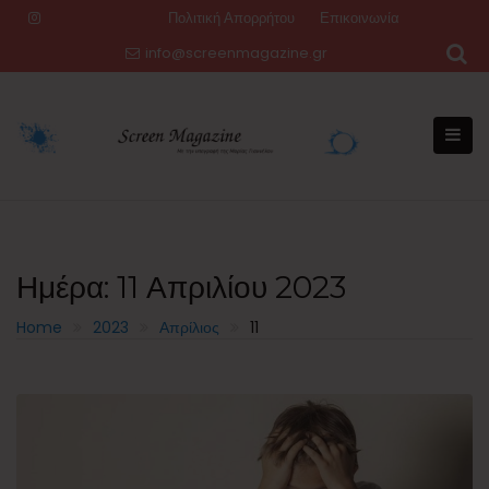
Skip
Πολιτική Απορρήτου
Επικοινωνία
to
info@screenmagazine.gr
content
Ημέρα:
11 Απριλίου 2023
Home
2023
Απρίλιος
11