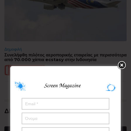
Δημοφιλή
Συνελήφθη πιλότος αεροπορικής εταιρείας με περισσότερα
από 70.000 χάπια ecstasy στην Ινδονησία
Περισσότερα
ΔΗΜΟΦΙΛΗ