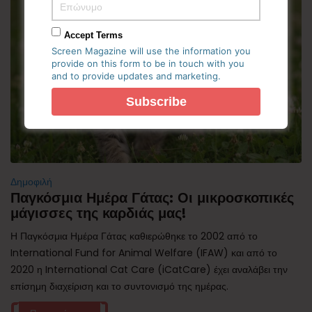
Accept Terms
Screen Magazine will use the information you
provide on this form to be in touch with you
and to provide updates and marketing.
Δημοφιλή
Παγκόσμια Ημέρα Γάτας: Οι μικροσκοπικές
μάγισσες της καρδιάς μας!
Η Παγκόσμια Ημέρα Γάτας καθιερώθηκε το 2002 από το
International Fund for Animal Welfare (IFAW) και από το
2020 η International Cat Care (iCatCare) έχει αναλάβει την
επίσημη διαχείριση και το συντονισμό της ημέρας.