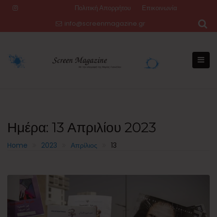
Skip
Πολιτική Απορρήτου
Επικοινωνία
to
info@screenmagazine.gr
content
Ημέρα:
13 Απριλίου 2023
Home
2023
Απρίλιος
13