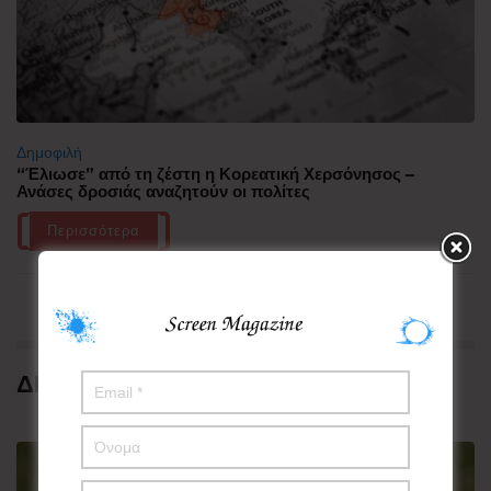
Δημοφιλή
“Έλιωσε” από τη ζέστη η Κορεατική Χερσόνησος –
Ανάσες δροσιάς αναζητούν οι πολίτες
Περισσότερα
ΔΗΜΟΦΙΛΗ