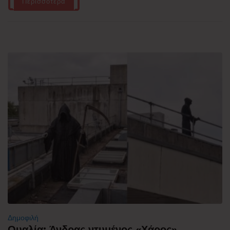
Περισσότερα
Δημοφιλή
Ουαλία: Άνδρας ντυμένος «Χάρος»