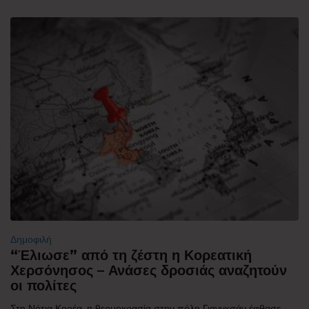
Δημοφιλή
“Έλιωσε” από τη ζέστη η Κορεατική
Χερσόνησος – Ανάσες δροσιάς αναζητούν
οι πολίτες
Στη Νότια Κορέα, η θερμοκρασία στην πόλη Γιανγκσάν έφθασε