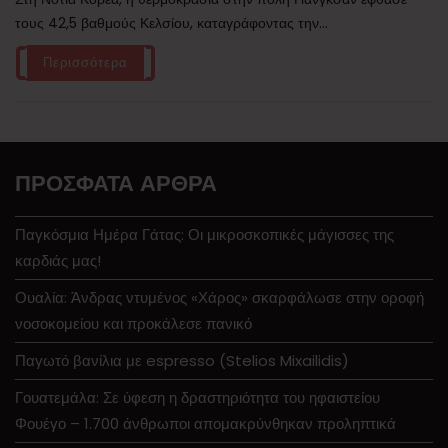
τους 42,5 βαθμούς Κελσίου, καταγράφοντας την...
Περισσότερα
ΠΡΌΣΦΑΤΑ ΆΡΘΡΑ
Παγκόσμια Ημέρα Γάτας: Οι μικροσκοπικές μάγισσες της
καρδιάς μας!
Ουαλία: Άνδρας ντυμένος «Χάρος» σκαρφάλωσε στην οροφή
νοσοκομείου και προκάλεσε πανικό
Παγωτό βανίλια με espresso (Stelios Mixailidis)
Γουατεμάλα: Σε ύφεση η δραστηριότητα του ηφαιστείου
Φουέγο – 1.700 άνθρωποι απομακρύνθηκαν προληπτικά