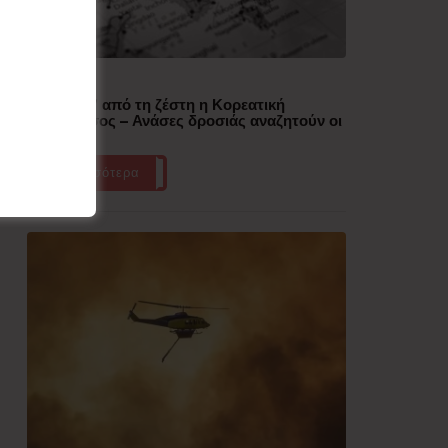
Δημοφιλή
“Έλιωσε” από τη ζέστη η Κορεατική
Χερσόνησος – Ανάσες δροσιάς αναζητούν οι
πολίτες
Περισσότερα