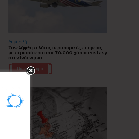
Δημοφιλή
Συνελήφθη πιλότος αεροπορικής εταιρείας
με περισσότερα από 70.000 χάπια ecstasy
στην Ινδονησία
Περισσότερα