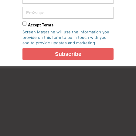
Accept Terms
Screen Magazine will use the information you
provide on this form to be in touch with you
and to provide updates and marketing.