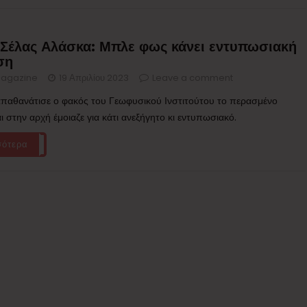
 Σέλας Αλάσκα: Μπλε φως κάνει εντυπωσιακή
ση
agazine
19 Απριλίου 2023
Leave a comment
απαθανάτισε ο φακός του Γεωφυσικού Ινστιτούτου το περασμένο
 στην αρχή έμοιαζε για κάτι ανεξήγητο κι εντυπωσιακό.
σότερα