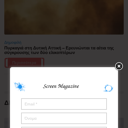
Δημοφιλή
Πυρκαγιά στη Δυτική Αττική – Ερευνώνται τα αίτια της
σύγκρουσης των δύο ελικοπτέρων
Περισσότερα
ΔΗΜΟΦΙΛΗ