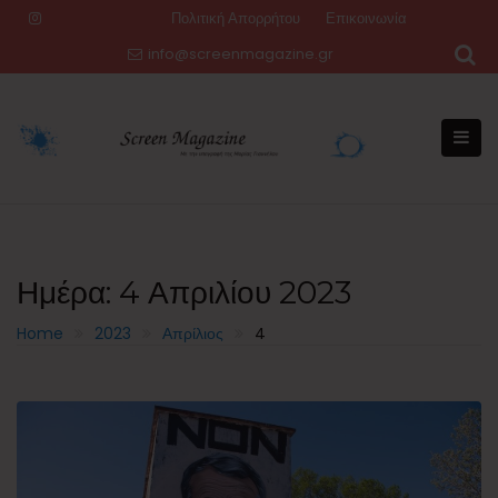
Skip
Πολιτική Απορρήτου
Επικοινωνία
to
info@screenmagazine.gr
content
Ημέρα:
4 Απριλίου 2023
Home
2023
Απρίλιος
4