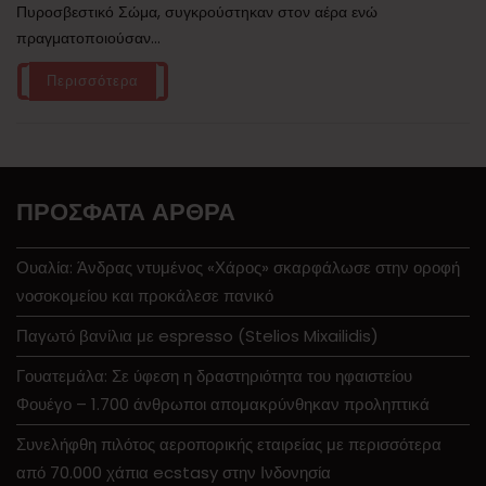
Πυροσβεστικό Σώμα, συγκρούστηκαν στον αέρα ενώ
πραγματοποιούσαν...
Περισσότερα
ΠΡΌΣΦΑΤΑ ΆΡΘΡΑ
Ουαλία: Άνδρας ντυμένος «Χάρος» σκαρφάλωσε στην οροφή
νοσοκομείου και προκάλεσε πανικό
Παγωτό βανίλια με espresso (Stelios Mixailidis)
Γουατεμάλα: Σε ύφεση η δραστηριότητα του ηφαιστείου
Φουέγο – 1.700 άνθρωποι απομακρύνθηκαν προληπτικά
Συνελήφθη πιλότος αεροπορικής εταιρείας με περισσότερα
από 70.000 χάπια ecstasy στην Ινδονησία