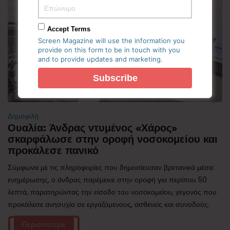
Accept Terms
Screen Magazine will use the information you
provide on this form to be in touch with you
and to provide updates and marketing.
Δημοφιλή
Ουαλία: Άνδρας ντυμένος «Χάρος»
σκαρφάλωσε στην οροφή νοσοκομείου και
προκάλεσε πανικό
Σύμφωνα με τις πληροφορίες που δημοσίευσαν βρετανικά μέσα
ενημέρωσης, ο άνδρας παρέμεινε στην οροφή για περίπου 50
λεπτά, παρατηρώντας την είσοδο του νοσοκομείου, γεγονός που
προκάλεσε ανησυχία σε εργαζόμενους, ασθενείς και συνοδούς.
Περισσότερα