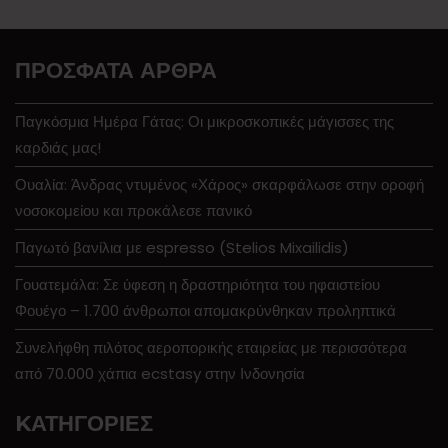
ΠΡΌΣΦΑΤΑ ΆΡΘΡΑ
Παγκόσμια Ημέρα Γάτας: Οι μικροσκοπικές μάγισσες της
καρδιάς μας!
Ουαλία: Άνδρας ντυμένος «Χάρος» σκαρφάλωσε στην οροφή
νοσοκομείου και προκάλεσε πανικό
Παγωτό βανίλια με espresso (Stelios Mixailidis)
Γουατεμάλα: Σε ύφεση η δραστηριότητα του ηφαιστείου
Φουέγο – 1.700 άνθρωποι απομακρύνθηκαν προληπτικά
Συνελήφθη πιλότος αεροπορικής εταιρείας με περισσότερα
από 70.000 χάπια ecstasy στην Ινδονησία
KΑΤΗΓΟΡΊΕΣ