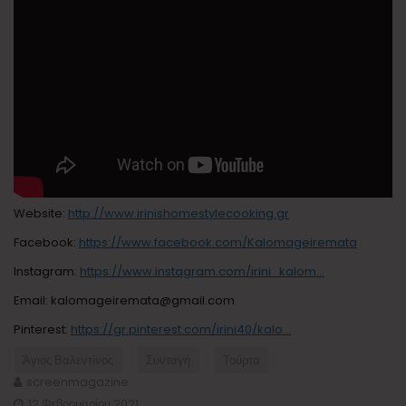
Website:
http://www.irinishomestylecooking.gr
Facebook:
https://www.facebook.com/Kalomageiremata
Instagram:
https://www.instagram.com/irini_kalom…
Email: kalomageiremata@gmail.com
Pinterest:
https://gr.pinterest.com/irini40/kalo…
Άγιος Βαλεντίνος
Συνταγή
Τούρτα
screenmagazine
12 Φεβρουαρίου 2021