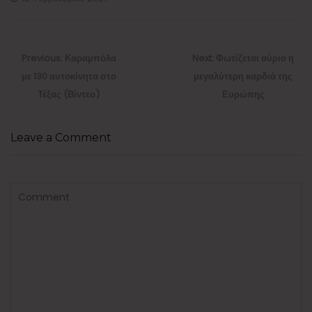
Πλοήγηση
άρθρων
Previous
Next
Previous:
Καραμπόλα
Next:
Φωτίζεται αύριο η
post:
post:
με 130 αυτοκίνητα στο
μεγαλύτερη καρδιά της
Τέξας (Βίντεο)
Ευρώπης
Leave a Comment