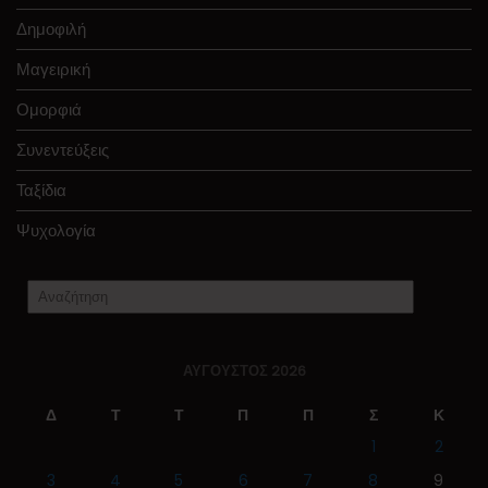
Δημοφιλή
Μαγειρική
Ομορφιά
Συνεντεύξεις
Ταξίδια
Ψυχολογία
ΑΎΓΟΥΣΤΟΣ 2026
Δ
Τ
Τ
Π
Π
Σ
Κ
1
2
3
4
5
6
7
8
9