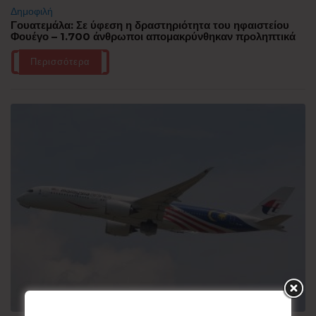
Δημοφιλή
Γουατεμάλα: Σε ύφεση η δραστηριότητα του ηφαιστείου
Φουέγο – 1.700 άνθρωποι απομακρύνθηκαν προληπτικά
Περισσότερα