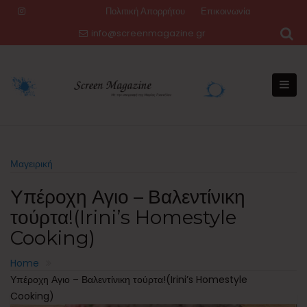
Skip
Πολιτική Απορρήτου
Επικοινωνία
to
info@screenmagazine.gr
content
Μαγειρική
Υπέροχη Αγιο – Βαλεντίνικη
τούρτα!(Irini’s Homestyle
Cooking)
Home
Υπέροχη Αγιο – Βαλεντίνικη τούρτα!(Irini’s Homestyle
Cooking)