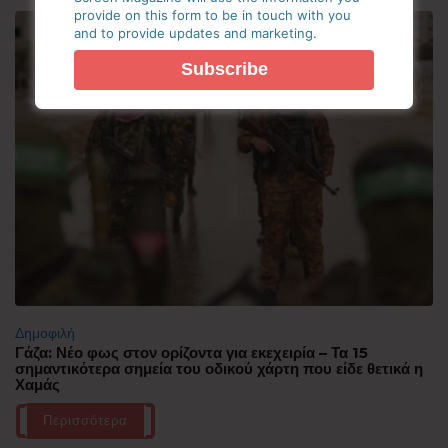
provide on this form to be in touch with you
and to provide updates and marketing.
Δημοφιλή
Γάζα: Νέο φως στον ορίζοντα για εκεχειρία – Τα 15
σημαντικότερα σημεία του οδικού χάρτη που είδε θετικά η
Χαμάς
Περισσότερα