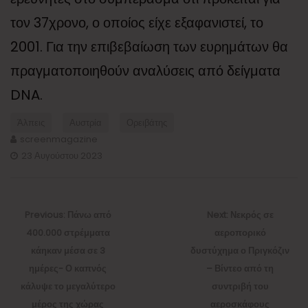
τον 37χρονο, ο οποίος είχε εξαφανιστεί, το
2001. Για την επιβεβαίωση των ευρημάτων θα
πραγματοποιηθούν αναλύσεις από δείγματα
DNA.
Άλπεις
Αυστρία
Ορειβάτης
screenmagazine
23 Αυγούστου 2023
Πλοήγηση
άρθρων
Previous
Next
Previous:
Πάνω από
Next:
Νεκρός σε
post:
post:
400.000 στρέμματα
αεροπορικό
κάηκαν μέσα σε 3
δυστύχημα ο Πριγκόζιν
ημέρες- Ο καπνός
– Βίντεο από τη
κάλυψε το μεγαλύτερο
συντριβή του
μέρος της χώρας
αεροσκάφους