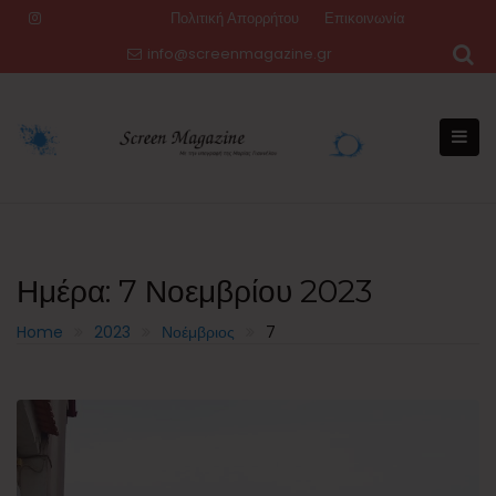
Skip
Πολιτική Απορρήτου
Επικοινωνία
to
info@screenmagazine.gr
content
Ημέρα:
7 Νοεμβρίου 2023
Home
2023
Νοέμβριος
7