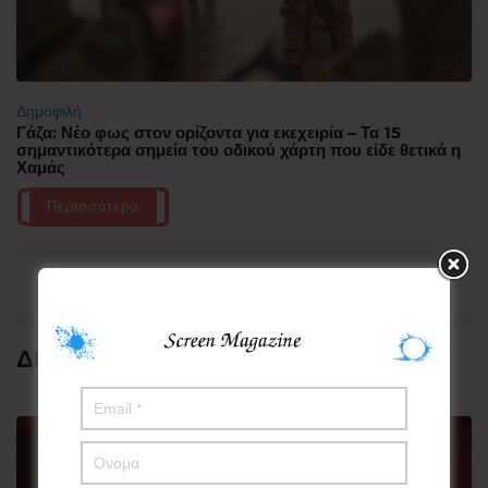
Δημοφιλή
Γάζα: Νέο φως στον ορίζοντα για εκεχειρία – Τα 15
σημαντικότερα σημεία του οδικού χάρτη που είδε θετικά η
Χαμάς
Περισσότερα
ΔΗΜΟΦΙΛΗ