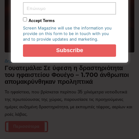
Accept Terms
Screen Magazine will use the information you
provide on this form to be in touch with you
and to provide updates and marketing.
Δημοφιλή
Γουατεμάλα: Σε ύφεση η δραστηριότητα
του ηφαιστείου Φουέγο – 1.700 άνθρωποι
απομακρύνθηκαν προληπτικά
Το ηφαίστειο, που βρίσκεται περίπου 35 χιλιόμετρα νοτιοδυτικά
της πρωτεύουσας της χώρας, παρουσίασε τις προηγούμενες
ημέρες αυξημένη δραστηριότητα, με εκπομπές τέφρας, αερίων και
ροές λάβας.
Περισσότερα