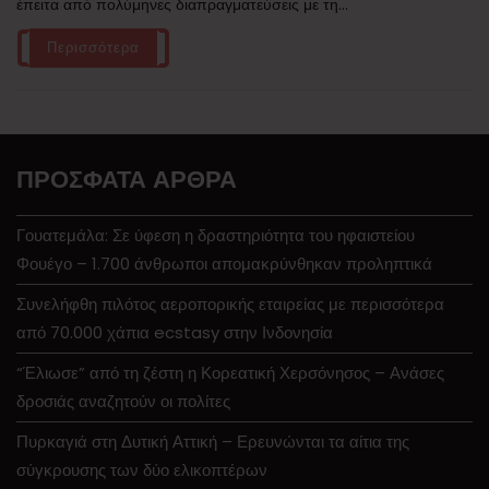
έπειτα από πολύμηνες διαπραγματεύσεις με τη...
Περισσότερα
ΠΡΌΣΦΑΤΑ ΆΡΘΡΑ
Γουατεμάλα: Σε ύφεση η δραστηριότητα του ηφαιστείου
Φουέγο – 1.700 άνθρωποι απομακρύνθηκαν προληπτικά
Συνελήφθη πιλότος αεροπορικής εταιρείας με περισσότερα
από 70.000 χάπια ecstasy στην Ινδονησία
“Έλιωσε” από τη ζέστη η Κορεατική Χερσόνησος – Ανάσες
δροσιάς αναζητούν οι πολίτες
Πυρκαγιά στη Δυτική Αττική – Ερευνώνται τα αίτια της
σύγκρουσης των δύο ελικοπτέρων