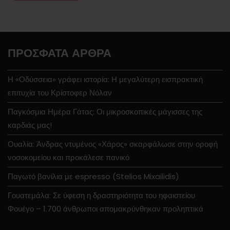
ΠΡΌΣΦΑΤΑ ΆΡΘΡΑ
Η «Οδύσσεια» γράφει ιστορία: Η μεγαλύτερη εισπρακτική
επιτυχία του Κρίστοφερ Νόλαν
Παγκόσμια Ημέρα Γάτας: Οι μικροσκοπικές μάγισσες της
καρδιάς μας!
Ουαλία: Άνδρας ντυμένος «Χάρος» σκαρφάλωσε στην οροφή
νοσοκομείου και προκάλεσε πανικό
Παγωτό βανίλια με espresso (Stelios Mixailidis)
Γουατεμάλα: Σε ύφεση η δραστηριότητα του ηφαιστείου
Φουέγο – 1.700 άνθρωποι απομακρύνθηκαν προληπτικά