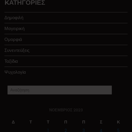
KΑΤΗΓΟΡΊΕΣ
Δημοφιλή
Μαγειρική
Ομορφιά
Συνεντεύξεις
Ταξίδια
Ψυχολογία
ΝΟΈΜΒΡΙΟΣ 2023
Δ
Τ
Τ
Π
Π
Σ
Κ
1
2
3
4
5