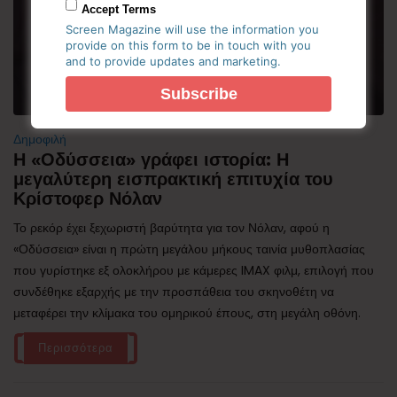
Accept Terms
Screen Magazine will use the information you
provide on this form to be in touch with you
and to provide updates and marketing.
Δημοφιλή
Η «Οδύσσεια» γράφει ιστορία: Η
μεγαλύτερη εισπρακτική επιτυχία του
Κρίστοφερ Νόλαν
Το ρεκόρ έχει ξεχωριστή βαρύτητα για τον Νόλαν, αφού η
«Οδύσσεια» είναι η πρώτη μεγάλου μήκους ταινία μυθοπλασίας
που γυρίστηκε εξ ολοκλήρου με κάμερες IMAX φιλμ, επιλογή που
συνδέθηκε εξαρχής με την προσπάθεια του σκηνοθέτη να
μεταφέρει την κλίμακα του ομηρικού έπους, στη μεγάλη οθόνη.
Περισσότερα