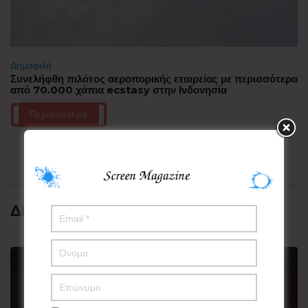
Δημοφιλή
Συνελήφθη πιλότος αεροπορικής εταιρείας με περισσότερα
από 70.000 χάπια ecstasy στην Ινδονησία
Περισσότερα
ΔΗΜΟΦΙΛΗ