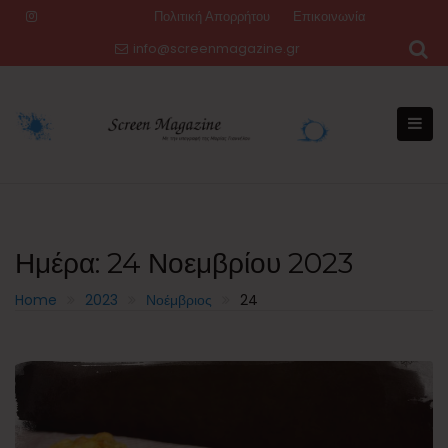
Skip
Πολιτική Απορρήτου
Επικοινωνία
to
info@screenmagazine.gr
content
Ημέρα:
24 Νοεμβρίου 2023
Home
2023
Νοέμβριος
24