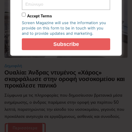
Accept Terms
Screen Magazine will use the information you
provide on this form to be in touch with you
and to provide updates and marketing.
Δημοφιλή
Ουαλία: Άνδρας ντυμένος «Χάρος»
σκαρφάλωσε στην οροφή νοσοκομείου και
προκάλεσε πανικό
Σύμφωνα με τις πληροφορίες που δημοσίευσαν βρετανικά μέσα
ενημέρωσης, ο άνδρας παρέμεινε στην οροφή για περίπου 50
λεπτά, παρατηρώντας την είσοδο του νοσοκομείου, γεγονός που
προκάλεσε ανησυχία σε εργαζόμενους, ασθενείς και συνοδούς.
Περισσότερα