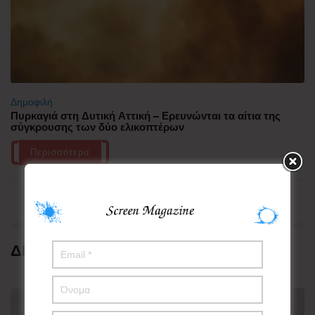
Δημοφιλή
Πυρκαγιά στη Δυτική Αττική – Ερευνώνται τα αίτια της
σύγκρουσης των δύο ελικοπτέρων
Περισσότερα
ΔΗΜΟΦΙΛΗ