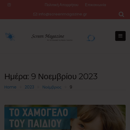
Skip
Πολιτική Απορρήτου
Επικοινωνία
to
info@screenmagazine.gr
content
Ημέρα:
9 Νοεμβρίου 2023
Home
2023
Νοέμβριος
9