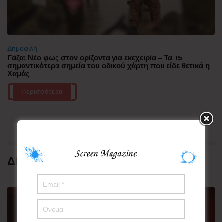
Δημοφιλή
Γάζα: Νέο φως στον ορίζοντα για εκεχειρία – Τα 15
σημαντικότερα σημεία του οδικού χάρτη που είδε θετικά η
Χαμάς
Περισσότερα
ΔΗΜΟΦΙΛΗ