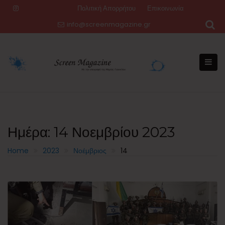
Skip
Πολιτική Απορρήτου
Επικοινωνία
to
info@screenmagazine.gr
content
Ημέρα:
14 Νοεμβρίου 2023
Home
2023
Νοέμβριος
14