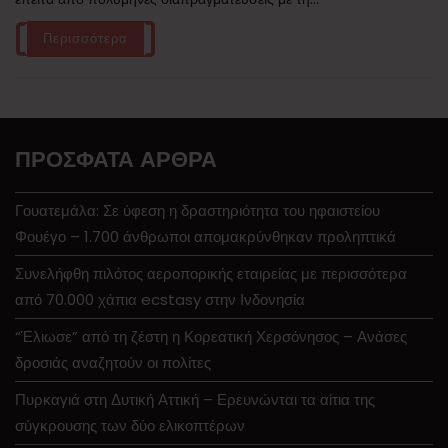
Περισσότερα
ΠΡΌΣΦΑΤΑ ΆΡΘΡΑ
Γουατεμάλα: Σε ύφεση η δραστηριότητα του ηφαιστείου
Φουέγο – 1.700 άνθρωποι απομακρύνθηκαν προληπτικά
Συνελήφθη πιλότος αεροπορικής εταιρείας με περισσότερα
από 70.000 χάπια ecstasy στην Ινδονησία
“Έλιωσε” από τη ζέστη η Κορεατική Χερσόνησος – Ανάσες
δροσιάς αναζητούν οι πολίτες
Πυρκαγιά στη Δυτική Αττική – Ερευνώνται τα αίτια της
σύγκρουσης των δύο ελικοπτέρων