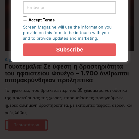
Accept Terms
Screen Magazine will use the information you
provide on this form to be in touch with you
and to provide updates and marketing.
Δημοφιλή
Γουατεμάλα: Σε ύφεση η δραστηριότητα
του ηφαιστείου Φουέγο – 1.700 άνθρωποι
απομακρύνθηκαν προληπτικά
Το ηφαίστειο, που βρίσκεται περίπου 35 χιλιόμετρα νοτιοδυτικά
της πρωτεύουσας της χώρας, παρουσίασε τις προηγούμενες
ημέρες αυξημένη δραστηριότητα, με εκπομπές τέφρας, αερίων και
ροές λάβας.
Περισσότερα