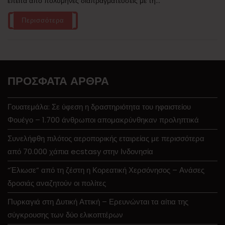
έπειτα από πολύμηνες διαπραγματεύσεις με τη...
Περισσότερα
ΠΡΌΣΦΑΤΑ ΆΡΘΡΑ
Γουατεμάλα: Σε ύφεση η δραστηριότητα του ηφαιστείου
Φουέγο – 1.700 άνθρωποι απομακρύνθηκαν προληπτικά
Συνελήφθη πιλότος αεροπορικής εταιρείας με περισσότερα
από 70.000 χάπια ecstasy στην Ινδονησία
“Έλιωσε” από τη ζέστη η Κορεατική Χερσόνησος – Ανάσες
δροσιάς αναζητούν οι πολίτες
Πυρκαγιά στη Δυτική Αττική – Ερευνώνται τα αίτια της
σύγκρουσης των δύο ελικοπτέρων