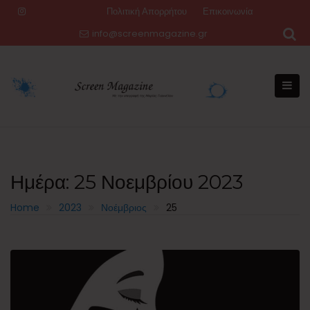
Skip
Πολιτική Απορρήτου
Επικοινωνία
to
info@screenmagazine.gr
content
Ημέρα:
25 Νοεμβρίου 2023
Home
2023
Νοέμβριος
25