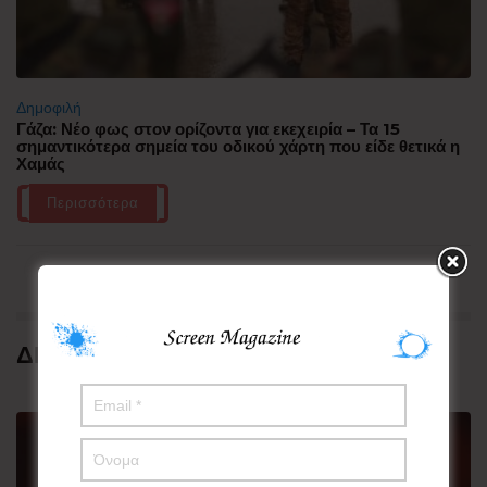
Δημοφιλή
Γάζα: Νέο φως στον ορίζοντα για εκεχειρία – Τα 15
σημαντικότερα σημεία του οδικού χάρτη που είδε θετικά η
Χαμάς
Περισσότερα
ΔΗΜΟΦΙΛΗ