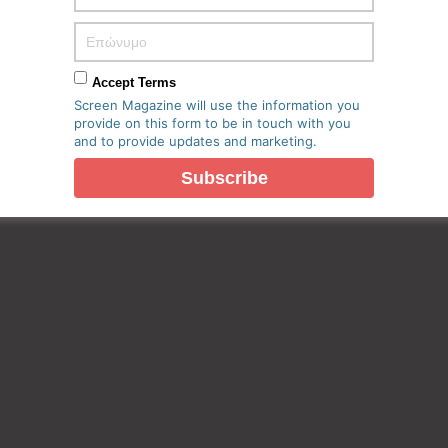
Accept Terms
Screen Magazine will use the information you
provide on this form to be in touch with you
and to provide updates and marketing.