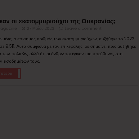
καν οι εκατομμυριούχοι της Ουκρανίας;
agazine
27 Μαΐου 2023
Leave a comment
ριμένα, ο επίσημος αριθμός των εκατομμυριούχων, αυξήθηκε το 2022
 σε 9.511. Αυτό σύμφωνα με τον επικεφαλής, δε σημαίνει πως αυξήθηκε
α των πολιτών, αλλά ότι οι άνθρωποι έγιναν πιο υπεύθυνοι, στη
 εισοδημάτων τους.
σότερα