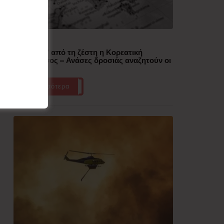
Δημοφιλή
“Έλιωσε” από τη ζέστη η Κορεατική
Χερσόνησος – Ανάσες δροσιάς αναζητούν οι
πολίτες
Περισσότερα