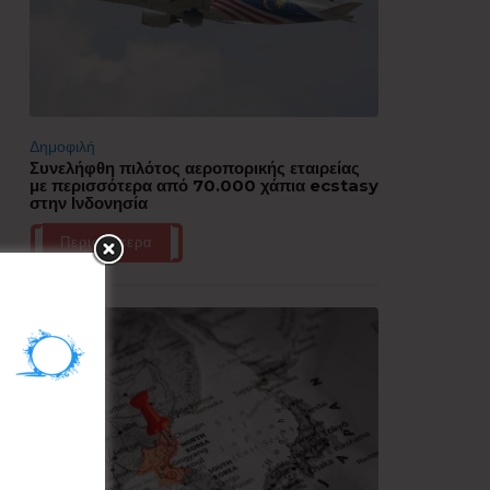
Δημοφιλή
Συνελήφθη πιλότος αεροπορικής εταιρείας
με περισσότερα από 70.000 χάπια ecstasy
στην Ινδονησία
Περισσότερα