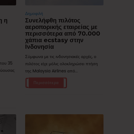
Δημοφιλή
η η
Συνελήφθη πιλότος
αεροπορικής εταιρείας με
περισσότερα από 70.000
χάπια ecstasy στην
Ινδονησία
Σύμφωνα με τις ινδονησιακές αρχές, ο
ίπου 35
πιλότος είχε μόλις ολοκληρώσει πτήση
τεύουσας
της Malaysia Airlines από...
Περισσότερα