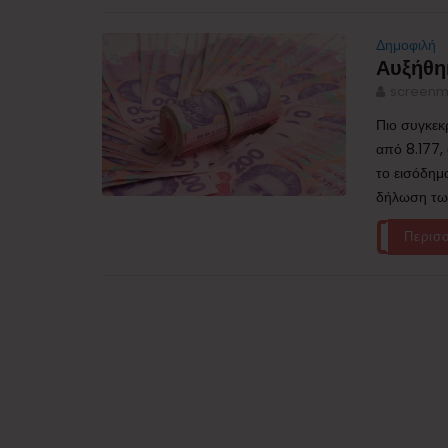
Δημοφιλή
Αυξήθη
screenm
Πιο συγκεκ
από 8.177,
το εισόδημ
δήλωση των
Περισ