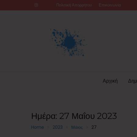
Skip
Πολιτική Απορρήτου
Επικοινωνία
to
content
Αρχική
Δημ
Ημέρα:
27 Μαΐου 2023
Home
2023
Μάιος
27