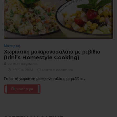
Μαγειρική
Χωριάτικη μακαρονοσαλάτα με ρεβίθια
(Irini’s Homestyle Cooking)
screenmagazine
7 Μαΐου 2023
Leave a comment
Γευστική χωριάτικη μακαρονοσαλάτα, με ρεβίθια....
Περισσότερα