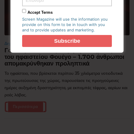
Accept Terms
Screen Magazine will use the information you
provide on this form to be in touch with you
and to provide updates and marketing.
Δημοφιλή
Γουατεμάλα: Σε ύφεση η δραστηριότητα
του ηφαιστείου Φουέγο – 1.700 άνθρωποι
απομακρύνθηκαν προληπτικά
Το ηφαίστειο, που βρίσκεται περίπου 35 χιλιόμετρα νοτιοδυτικά
της πρωτεύουσας της χώρας, παρουσίασε τις προηγούμενες
ημέρες αυξημένη δραστηριότητα, με εκπομπές τέφρας, αερίων και
ροές λάβας.
Περισσότερα