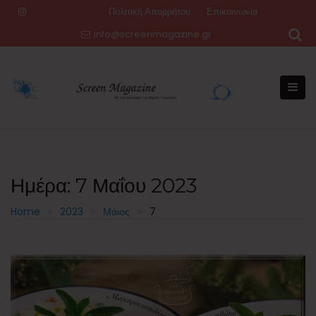
Skip
Πολιτική Απορρήτου
Επικοινωνία
to
info@screenmagazine.gr
content
Ημέρα:
7 Μαΐου 2023
Home
2023
Μάιος
7