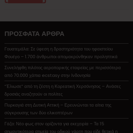
ΠΡΌΣΦΑΤΑ ΆΡΘΡΑ
Γουατεμάλα: Σε ύφεση η δραστηριότητα του ηφαιστείου
Φουέγο – 1.700 άνθρωποι απομακρύνθηκαν προληπτικά
Συνελήφθη πιλότος αεροπορικής εταιρείας με περισσότερα
από 70.000 χάπια ecstasy στην Ινδονησία
“Έλιωσε” από τη ζέστη η Κορεατική Χερσόνησος – Ανάσες
δροσιάς αναζητούν οι πολίτες
Πυρκαγιά στη Δυτική Αττική – Ερευνώνται τα αίτια της
σύγκρουσης των δύο ελικοπτέρων
Γάζα: Νέο φως στον ορίζοντα για εκεχειρία – Τα 15
σημαντικότερα σημεία του οδικού χάρτη που είδε θετικά η