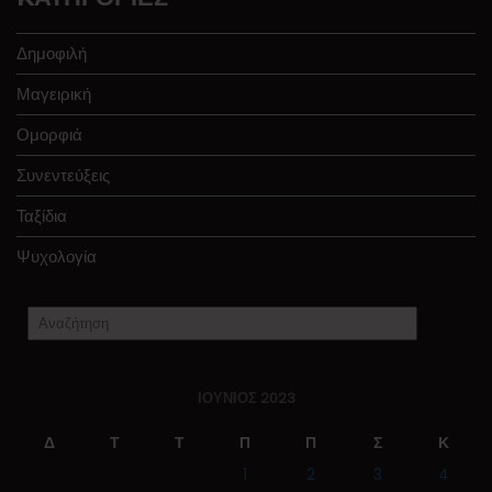
Δημοφιλή
Μαγειρική
Ομορφιά
Συνεντεύξεις
Ταξίδια
Ψυχολογία
ΙΟΎΝΙΟΣ 2023
Δ
Τ
Τ
Π
Π
Σ
Κ
1
2
3
4