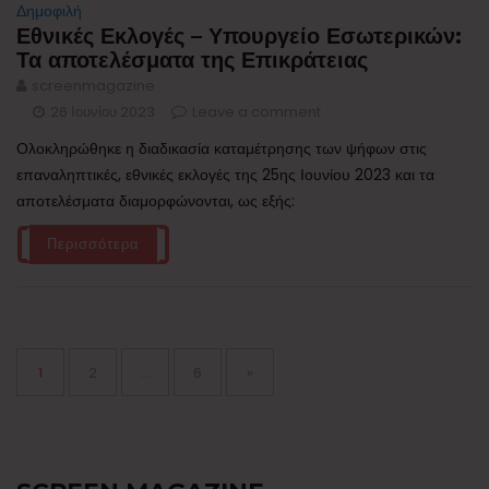
Δημοφιλή
Εθνικές Εκλογές – Υπουργείο Εσωτερικών:
Τα αποτελέσματα της Επικράτειας
screenmagazine
26 Ιουνίου 2023
Leave a comment
Ολοκληρώθηκε η διαδικασία καταμέτρησης των ψήφων στις
επαναληπτικές, εθνικές εκλογές της 25ης Ιουνίου 2023 και τα
αποτελέσματα διαμορφώνονται, ως εξής:
Περισσότερα
Σελιδοποίηση
άρθρων
Page
Page
Page
1
2
…
6
»