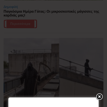
Δημοφιλή
Παγκόσμια Ημέρα Γάτας: Οι μικροσκοπικές μάγισσες της
καρδιάς μας!
Περισσότερα