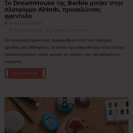
Το DreamHouse της Barbie μπήκε στην
πλατφόρμα Airbnb, προκαλώντας
φρενίτιδα
screenmagazine
28 Ιουνίου 2023
Leave a comment
Το πολυσυζητημένο ροζ, παραμυθένιο σπίτι της διάσημης
ηρωίδας στο Μαλιμπού, το οποίο πρωταγωνίστησε στην επίσης
πολυσυζητημένη ταινία, ανοίγει τις πόρτες του, για ελάχιστους
τυχερούς.
Περισσότερα