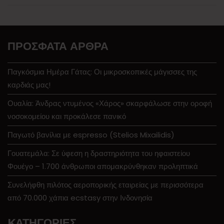
ΠΡΌΣΦΑΤΑ ΆΡΘΡΑ
Παγκόσμια Ημέρα Γάτας: Οι μικροσκοπικές μάγισσες της
καρδιάς μας!
Ουαλία: Άνδρας ντυμένος «Χάρος» σκαρφάλωσε στην οροφή
νοσοκομείου και προκάλεσε πανικό
Παγωτό βανίλια με espresso (Stelios Mixailidis)
Γουατεμάλα: Σε ύφεση η δραστηριότητα του ηφαιστείου
Φουέγο – 1.700 άνθρωποι απομακρύνθηκαν προληπτικά
Συνελήφθη πιλότος αεροπορικής εταιρείας με περισσότερα
από 70.000 χάπια ecstasy στην Ινδονησία
KΑΤΗΓΟΡΊΕΣ