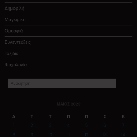
Δημοφιλή
Μαγειρική
Ομορφιά
Συνεντεύξεις
Ταξίδια
Ψυχολογία
ΜΆΙΟΣ 2023
Δ
Τ
Τ
Π
Π
Σ
Κ
1
2
3
4
5
6
7
8
9
10
11
12
13
14