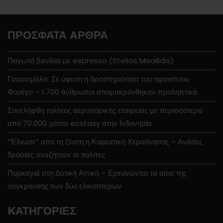
ΠΡΌΣΦΑΤΑ ΆΡΘΡΑ
Παγωτό βανίλια με espresso (Stelios Mixailidis)
Γουατεμάλα: Σε ύφεση η δραστηριότητα του ηφαιστείου
Φουέγο – 1.700 άνθρωποι απομακρύνθηκαν προληπτικά
Συνελήφθη πιλότος αεροπορικής εταιρείας με περισσότερα
από 70.000 χάπια ecstasy στην Ινδονησία
“Έλιωσε” από τη ζέστη η Κορεατική Χερσόνησος – Ανάσες
δροσιάς αναζητούν οι πολίτες
Πυρκαγιά στη Δυτική Αττική – Ερευνώνται τα αίτια της
σύγκρουσης των δύο ελικοπτέρων
KΑΤΗΓΟΡΊΕΣ