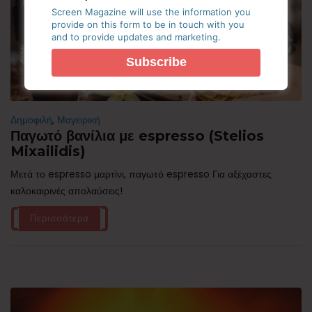
Screen Magazine will use the information you
provide on this form to be in touch with you
and to provide updates and marketing.
Δημοφιλή
,
Μαγειρική
Παγωτό βανίλια με espresso (Stelios
Mixailidis)
Μετά το espresso μαρτίνι, παγωτό espresso Για αξέχαστες
καλοκαιρινές απολαύσεις!
Περισσότερα