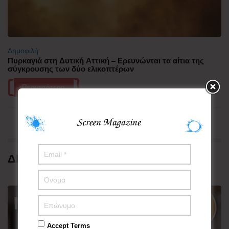
Δημοφιλή
Πυρκαγιά στη Δυτική Αττική – Ερευνώνται τα αίτια της
σύγκρουσης των δύο ελικοπτέρων
Περισσότερα
ΔΗΜΟΦΙΛΗ
Accept Terms