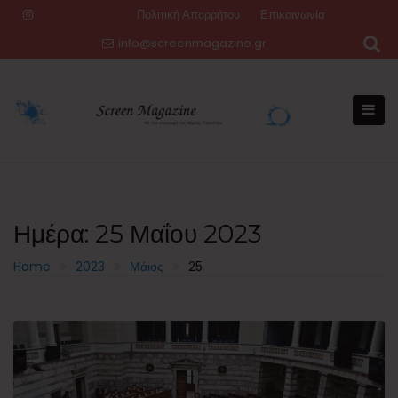
Skip
Πολιτική Απορρήτου
Επικοινωνία
to
info@screenmagazine.gr
content
Ημέρα:
25 Μαΐου 2023
Home
2023
Μάιος
25