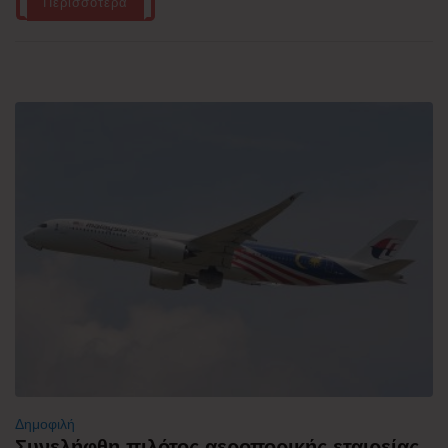
Περισσότερα
Δημοφιλή
Συνελήφθη πιλότος αεροπορικής εταιρείας