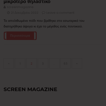
μικρότερο θηλαστικό
screenmagazine
21 Δεκεμβρίου 2022
Leave a comment
Το απολιθωμένο πόδι που βρέθηκε στο εσωτερικό του
διατηρήθηκε άψογα κι έχει το μέγεθος ενός ποντικιού.
Περισσότερα
Σελιδοποίηση
άρθρων
Page
Page
Page
Page
«
1
2
3
…
63
»
SCREEN MAGAZINE