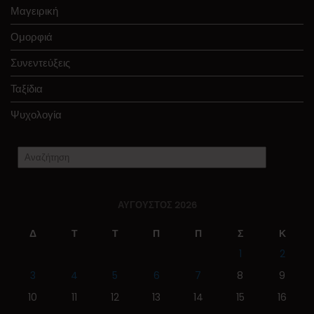
Μαγειρική
Ομορφιά
Συνεντεύξεις
Ταξίδια
Ψυχολογία
ΑΎΓΟΥΣΤΟΣ 2026
Δ
Τ
Τ
Π
Π
Σ
Κ
1
2
3
4
5
6
7
8
9
10
11
12
13
14
15
16