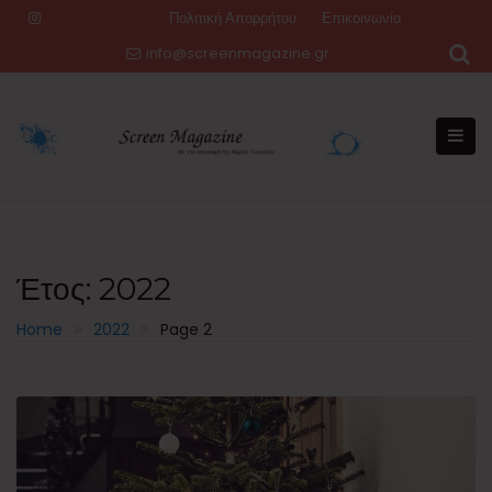
Skip
Πολιτική Απορρήτου
Επικοινωνία
to
info@screenmagazine.gr
content
Έτος:
2022
Home
2022
Page 2