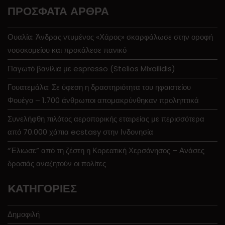
ΠΡΌΣΦΑΤΑ ΆΡΘΡΑ
Ουαλία: Άνδρας ντυμένος «Χάρος» σκαρφάλωσε στην οροφή
νοσοκομείου και προκάλεσε πανικό
Παγωτό βανίλια με espresso (Stelios Mixailidis)
Γουατεμάλα: Σε ύφεση η δραστηριότητα του ηφαιστείου
Φουέγο – 1.700 άνθρωποι απομακρύνθηκαν προληπτικά
Συνελήφθη πιλότος αεροπορικής εταιρείας με περισσότερα
από 70.000 χάπια ecstasy στην Ινδονησία
“Έλιωσε” από τη ζέστη η Κορεατική Χερσόνησος – Ανάσες
δροσιάς αναζητούν οι πολίτες
KΑΤΗΓΟΡΊΕΣ
Δημοφιλή