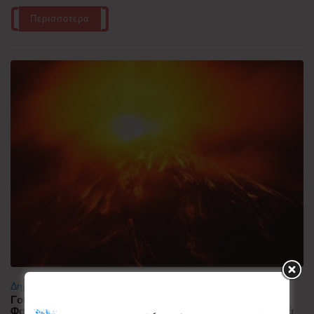
Περισσότερα
Δημοφιλή
Γουατεμάλα: Σε ύφεση η δραστηριότητα του ηφαιστείου
Φουέγο – 1.700 άνθρωποι απομακρύνθηκαν προληπτικά