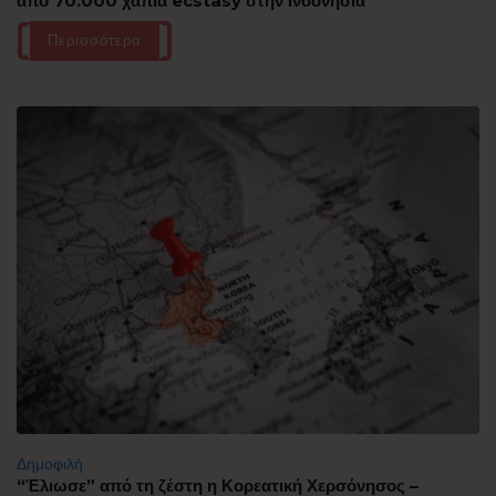
από 70.000 χάπια ecstasy στην Ινδονησία
Περισσότερα
Δημοφιλή
“Έλιωσε” από τη ζέστη η Κορεατική Χερσόνησος –