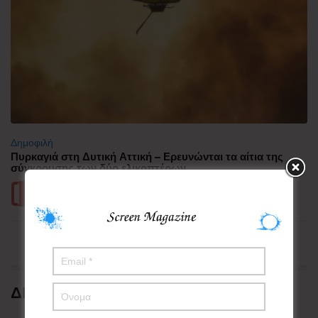
Δημοφιλή
Πυρκαγιά στη Δυτική Αττική – Ερευνώνται τα αίτια της
σύγκρουσης των δύο ελικοπτέρων
Περισσότερα
ΔΗΜΟΦΙΛΗ