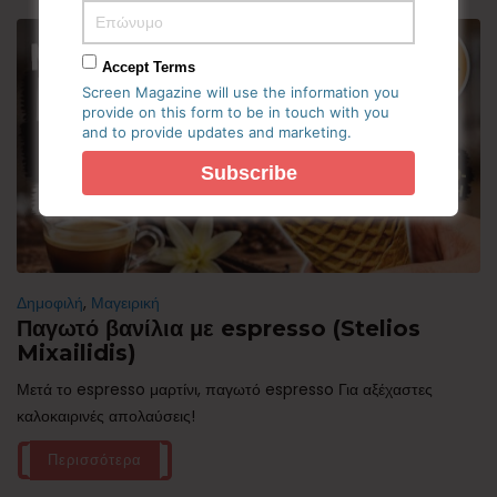
Accept Terms
Screen Magazine will use the information you
provide on this form to be in touch with you
and to provide updates and marketing.
Δημοφιλή
,
Μαγειρική
Παγωτό βανίλια με espresso (Stelios
Mixailidis)
Μετά το espresso μαρτίνι, παγωτό espresso Για αξέχαστες
καλοκαιρινές απολαύσεις!
Περισσότερα