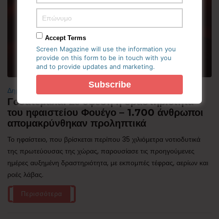
Accept Terms
Screen Magazine will use the information you
provide on this form to be in touch with you
and to provide updates and marketing.
Δημοφιλή
Γουατεμάλα: Σε ύφεση η δραστηριότητα
του ηφαιστείου Φουέγο – 1.700 άνθρωποι
απομακρύνθηκαν προληπτικά
Το ηφαίστειο, που βρίσκεται περίπου 35 χιλιόμετρα νοτιοδυτικά
της πρωτεύουσας της χώρας, παρουσίασε τις προηγούμενες
ημέρες αυξημένη δραστηριότητα, με εκπομπές τέφρας, αερίων και
ροές λάβας.
Περισσότερα