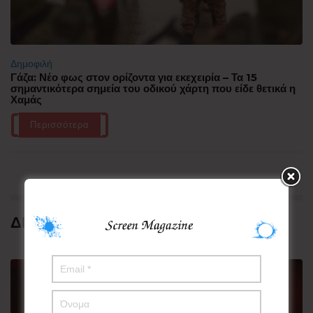
Δημοφιλή
Γάζα: Νέο φως στον ορίζοντα για εκεχειρία – Τα 15
σημαντικότερα σημεία του οδικού χάρτη που είδε θετικά η
Χαμάς
Περισσότερα
ΔΗΜΟΦΙΛΗ