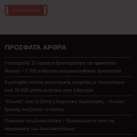
Περισσότερα
ΠΡΌΣΦΑΤΑ ΆΡΘΡΑ
Γουατεμάλα: Σε ύφεση η δραστηριότητα του ηφαιστείου
Φουέγο – 1.700 άνθρωποι απομακρύνθηκαν προληπτικά
Συνελήφθη πιλότος αεροπορικής εταιρείας με περισσότερα
από 70.000 χάπια ecstasy στην Ινδονησία
“Έλιωσε” από τη ζέστη η Κορεατική Χερσόνησος – Ανάσες
δροσιάς αναζητούν οι πολίτες
Πυρκαγιά στη Δυτική Αττική – Ερευνώνται τα αίτια της
σύγκρουσης των δύο ελικοπτέρων