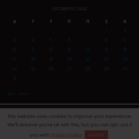
ΟΚΤΏΒΡΙΟΣ 2022
Δ
Τ
Τ
Π
Π
Σ
Κ
1
2
3
4
5
6
7
8
9
10
11
12
13
14
15
16
17
18
19
20
21
22
23
24
25
26
27
28
29
30
31
« Σεπ
Νοέ »
This website uses cookies to improve your experience.
We'll assume you're ok with this, but you can opt-out if
© 2019 | Screen Magazine - Ηλεκτρονική εφημερίδα
you wish.
Privacy Policy
ACCEPT