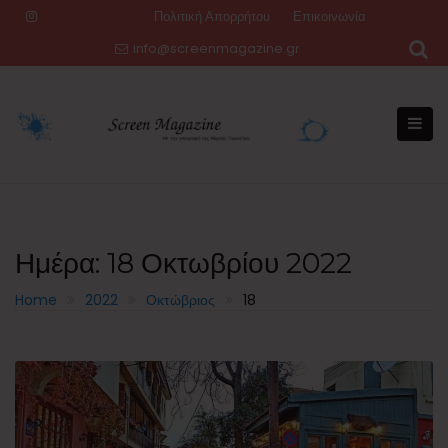
Skip
Πολιτική Απορρήτου
Επικοινωνία
to
info@screenmagazine.gr
content
Ημέρα:
18 Οκτωβρίου 2022
Home
2022
Οκτώβριος
18