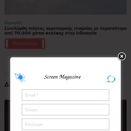
Δημοφιλή
Συνελήφθη πιλότος αεροπορικής εταιρείας με περισσότερα
από 70.000 χάπια ecstasy στην Ινδονησία
Περισσότερα
ΔΗΜΟΦΙΛΗ