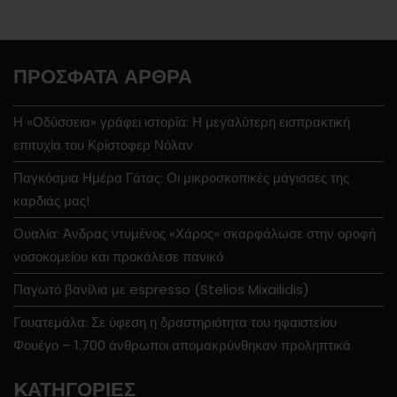
ΠΡΌΣΦΑΤΑ ΆΡΘΡΑ
Η «Οδύσσεια» γράφει ιστορία: Η μεγαλύτερη εισπρακτική
επιτυχία του Κρίστοφερ Νόλαν
Παγκόσμια Ημέρα Γάτας: Οι μικροσκοπικές μάγισσες της
καρδιάς μας!
Ουαλία: Άνδρας ντυμένος «Χάρος» σκαρφάλωσε στην οροφή
νοσοκομείου και προκάλεσε πανικό
Παγωτό βανίλια με espresso (Stelios Mixailidis)
Γουατεμάλα: Σε ύφεση η δραστηριότητα του ηφαιστείου
Φουέγο – 1.700 άνθρωποι απομακρύνθηκαν προληπτικά
KΑΤΗΓΟΡΊΕΣ