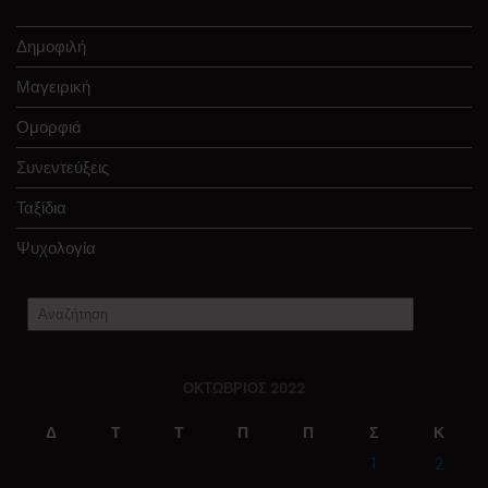
Δημοφιλή
Μαγειρική
Ομορφιά
Συνεντεύξεις
Ταξίδια
Ψυχολογία
ΟΚΤΏΒΡΙΟΣ 2022
Δ
Τ
Τ
Π
Π
Σ
Κ
1
2