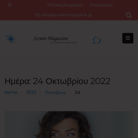
Skip
Πολιτική Απορρήτου
Επικοινωνία
to
info@screenmagazine.gr
content
Ημέρα:
24 Οκτωβρίου 2022
Home
2022
Οκτώβριος
24