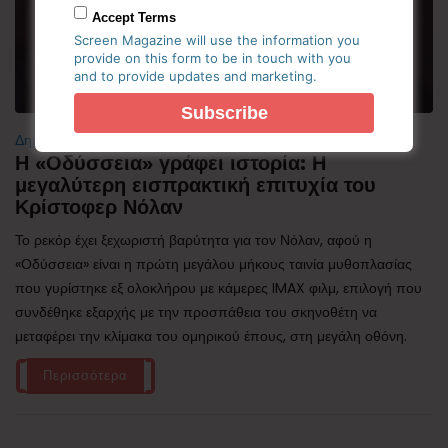
Accept Terms
Screen Magazine will use the information you
provide on this form to be in touch with you
and to provide updates and marketing.
Δημοφιλή
Η «Οδύσσεια» γράφει ιστορία: Η
μεγαλύτερη εισπρακτική επιτυχία του
Κρίστοφερ Νόλαν
Το ρεκόρ έχει ξεχωριστή βαρύτητα για τον Νόλαν, αφού η
«Οδύσσεια» είναι η πρώτη μεγάλου μήκους ταινία μυθοπλασίας
που γυρίστηκε εξ ολοκλήρου με κάμερες IMAX φιλμ, επιλογή που
συνδέθηκε εξαρχής με την προσπάθεια του σκηνοθέτη να
μεταφέρει την κλίμακα του ομηρικού έπους, στη μεγάλη οθόνη.
Περισσότερα