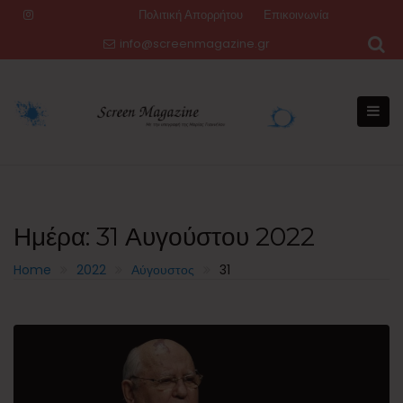
Skip
Πολιτική Απορρήτου
Επικοινωνία
to
info@screenmagazine.gr
content
Ημέρα:
31 Αυγούστου 2022
Home
2022
Αύγουστος
31