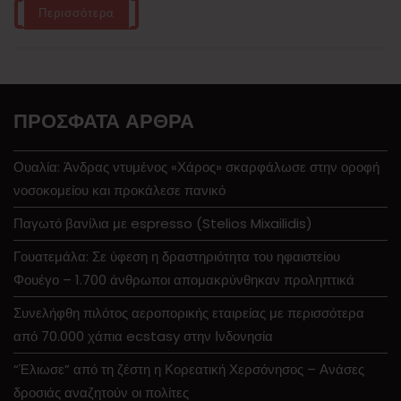
Περισσότερα
ΠΡΌΣΦΑΤΑ ΆΡΘΡΑ
Ουαλία: Άνδρας ντυμένος «Χάρος» σκαρφάλωσε στην οροφή
νοσοκομείου και προκάλεσε πανικό
Παγωτό βανίλια με espresso (Stelios Mixailidis)
Γουατεμάλα: Σε ύφεση η δραστηριότητα του ηφαιστείου
Φουέγο – 1.700 άνθρωποι απομακρύνθηκαν προληπτικά
Συνελήφθη πιλότος αεροπορικής εταιρείας με περισσότερα
από 70.000 χάπια ecstasy στην Ινδονησία
“Έλιωσε” από τη ζέστη η Κορεατική Χερσόνησος – Ανάσες
δροσιάς αναζητούν οι πολίτες