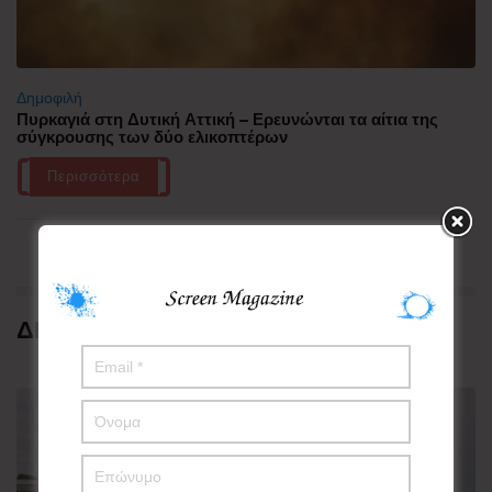
Δημοφιλή
Πυρκαγιά στη Δυτική Αττική – Ερευνώνται τα αίτια της
σύγκρουσης των δύο ελικοπτέρων
Περισσότερα
ΔΗΜΟΦΙΛΗ