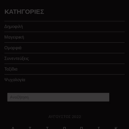
KΑΤΗΓΟΡΊΕΣ
Δημοφιλή
Μαγειρική
Ομορφιά
Συνεντεύξεις
Ταξίδια
Ψυχολογία
ΑΎΓΟΥΣΤΟΣ 2022
Δ
Τ
Τ
Π
Π
Σ
Κ