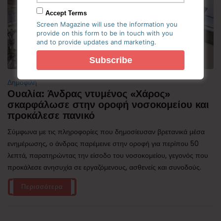
Accept Terms
Screen Magazine will use the information you
provide on this form to be in touch with you
and to provide updates and marketing.
Δημοφιλή
Ουαλία: Άνδρας ντυμένος «Χάρος»
σκαρφάλωσε στην οροφή νοσοκομείου και
προκάλεσε πανικό
Σύμφωνα με τις πληροφορίες που δημοσίευσαν βρετανικά μέσα
ενημέρωσης, ο άνδρας παρέμεινε στην οροφή για περίπου 50
λεπτά, παρατηρώντας την είσοδο του νοσοκομείου, γεγονός που
προκάλεσε ανησυχία σε εργαζόμενους, ασθενείς και συνοδούς.
Περισσότερα