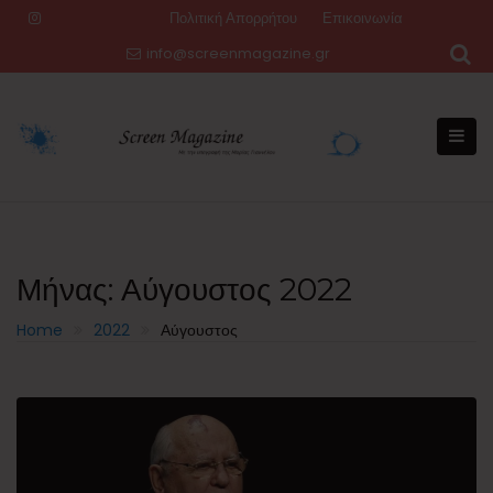
Skip
Πολιτική Απορρήτου
Επικοινωνία
to
info@screenmagazine.gr
content
Μήνας:
Αύγουστος 2022
Home
2022
Αύγουστος