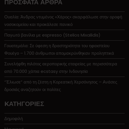
ΠΡΌΣΦΑΤΑ ΆΡΘΡΑ
Ουαλία: Άνδρας ντυμένος «Χάρος» σκαρφάλωσε στην οροφή
νοσοκομείου και προκάλεσε πανικό
Παγωτό βανίλια με espresso (Stelios Mixailidis)
Γουατεμάλα: Σε ύφεση η δραστηριότητα του ηφαιστείου
Φουέγο – 1.700 άνθρωποι απομακρύνθηκαν προληπτικά
Συνελήφθη πιλότος αεροπορικής εταιρείας με περισσότερα
από 70.000 χάπια ecstasy στην Ινδονησία
“Έλιωσε” από τη ζέστη η Κορεατική Χερσόνησος – Ανάσες
δροσιάς αναζητούν οι πολίτες
KΑΤΗΓΟΡΊΕΣ
Δημοφιλή