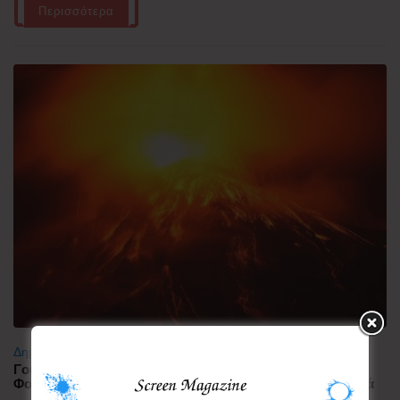
Περισσότερα
Δημοφιλή
Γουατεμάλα: Σε ύφεση η δραστηριότητα του ηφαιστείου
Φουέγο – 1.700 άνθρωποι απομακρύνθηκαν προληπτικά