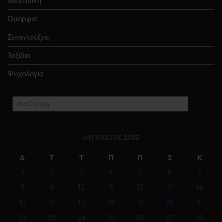
Μαγειρική
Ομορφιά
Συνεντεύξεις
Ταξίδια
Ψυχολογία
ΑΎΓΟΥΣΤΟΣ 2022
Δ
Τ
Τ
Π
Π
Σ
Κ
1
2
3
4
5
6
7
8
9
10
11
12
13
14
15
16
17
18
19
20
21
22
23
24
25
26
27
28