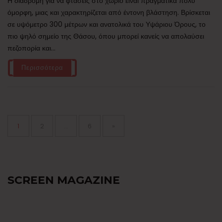
Η διαδρομή για να φτάσεις στο χωριό είναι πραγματικά πολύ
όμορφη, μιας και χαρακτηρίζεται από έντονη βλάστηση. Βρίσκεται
σε υψόμετρο 300 μέτρων και ανατολικά του Υψάριου Όρους, το
πιο ψηλό σημείο της Θάσου, όπου μπορεί κανείς να απολαύσει
πεζοπορία και...
Περισσότερα
Σελιδοποίηση
άρθρων
Page
Page
Page
1
2
…
6
»
SCREEN MAGAZINE