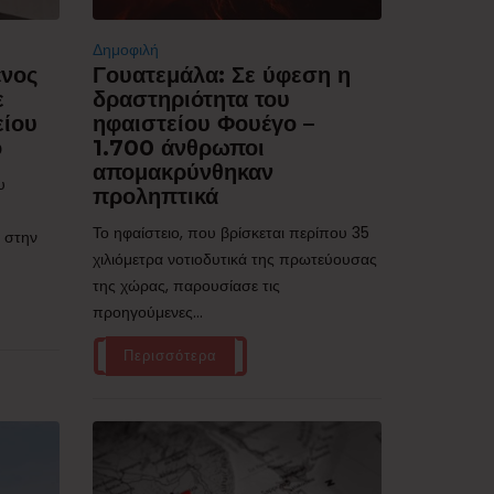
Δημοφιλή
ένος
Γουατεμάλα: Σε ύφεση η
ε
δραστηριότητα του
είου
ηφαιστείου Φουέγο –
ό
1.700 άνθρωποι
απομακρύνθηκαν
υ
προληπτικά
Το ηφαίστειο, που βρίσκεται περίπου 35
 στην
χιλιόμετρα νοτιοδυτικά της πρωτεύουσας
της χώρας, παρουσίασε τις
προηγούμενες...
Περισσότερα