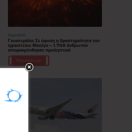
Δημοφιλή
Γουατεμάλα: Σε ύφεση η δραστηριότητα του
ηφαιστείου Φουέγο – 1.700 άνθρωποι
απομακρύνθηκαν προληπτικά
Περισσότερα