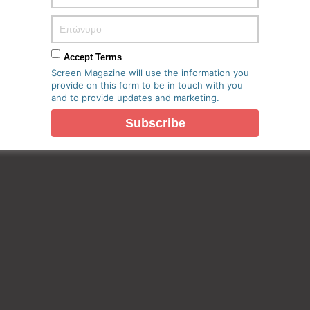
Accept Terms
Screen Magazine will use the information you
provide on this form to be in touch with you
and to provide updates and marketing.