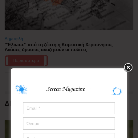
Δημοφιλή
“Έλιωσε” από τη ζέστη η Κορεατική Χερσόνησος –
Ανάσες δροσιάς αναζητούν οι πολίτες
Περισσότερα
ΔΗΜΟΦΙΛΗ