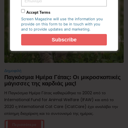
Accept Terms
Screen Magazine will use the information you
provide on this form to be in touch with you
and to provide updates and marketing.
Δημοφιλή
Παγκόσμια Ημέρα Γάτας: Οι μικροσκοπικές
μάγισσες της καρδιάς μας!
Η Παγκόσμια Ημέρα Γάτας καθιερώθηκε το 2002 από το
International Fund for Animal Welfare (IFAW) και από το
2020 η International Cat Care (iCatCare) έχει αναλάβει την
επίσημη διαχείριση και το συντονισμό της ημέρας.
Περισσότερα