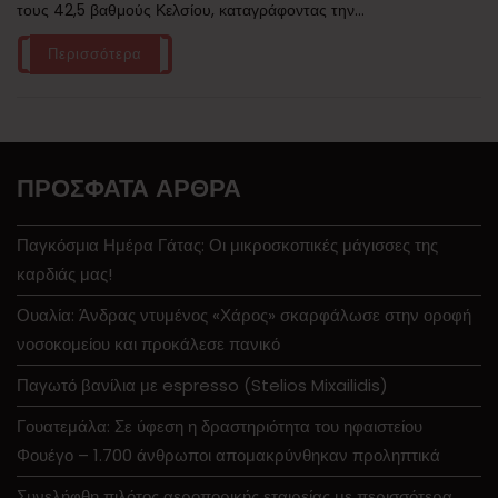
τους 42,5 βαθμούς Κελσίου, καταγράφοντας την...
Περισσότερα
ΠΡΌΣΦΑΤΑ ΆΡΘΡΑ
Παγκόσμια Ημέρα Γάτας: Οι μικροσκοπικές μάγισσες της
καρδιάς μας!
Ουαλία: Άνδρας ντυμένος «Χάρος» σκαρφάλωσε στην οροφή
νοσοκομείου και προκάλεσε πανικό
Παγωτό βανίλια με espresso (Stelios Mixailidis)
Γουατεμάλα: Σε ύφεση η δραστηριότητα του ηφαιστείου
Φουέγο – 1.700 άνθρωποι απομακρύνθηκαν προληπτικά
Συνελήφθη πιλότος αεροπορικής εταιρείας με περισσότερα