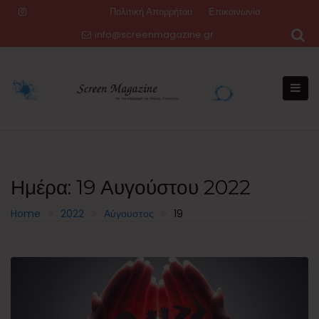
Skip
Πολιτική Απορρήτου
Επικοινωνία
to
info@screenmagazine.gr
content
Ημέρα:
19 Αυγούστου 2022
Home
2022
Αύγουστος
19