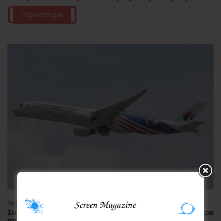
Περισσότερα
Δημοφιλή
Συνελήφθη πιλότος αεροπορικής εταιρείας με περισσότερα
από 70.000 χάπια ecstasy στην Ινδονησία