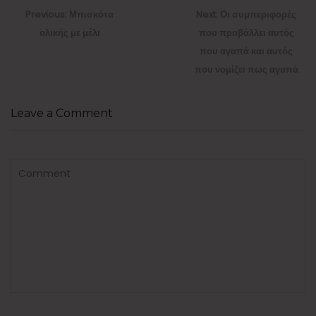
άρθρων
Previous
Next
Previous:
Μπισκότα
Next:
Οι συμπεριφορές
post:
post:
ολικής με μέλι
που προβάλλει αυτός
που αγαπά και αυτός
που νομίζει πως αγαπά
Leave a Comment