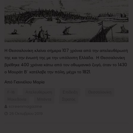
Η Θεσσαλονίκη κλείνει σήμερα 107 χρόνια από την απελευθέρωσή
της και την ένωσή της με την υπόλοιπη Ελλάδα. Η Θεσσαλονίκη
βρέθηκε 400 χρόνια κάτω από τον οθωμανικό ζυγό, όταν το 1430
ο Μουράτ Β΄ κατέλαβε την πόλη, μέχρι το 1821.
Από Γιαννέλου Μαρία
F-16
Απελευθέρωση
Επίδειξη
Θεσσαλονίκη
Μακεδονία
Μπάντα
Στρατός
screenmagazine
26 Οκτωβρίου 2019
Πλοήγηση