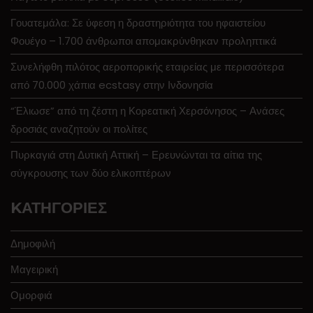
Γουατεμάλα: Σε ύφεση η δραστηριότητα του ηφαιστείου
Φουέγο – 1.700 άνθρωποι απομακρύνθηκαν προληπτικά
Συνελήφθη πιλότος αεροπορικής εταιρείας με περισσότερα
από 70.000 χάπια ecstasy στην Ινδονησία
“Έλιωσε” από τη ζέστη η Κορεατική Χερσόνησος – Ανάσες
δροσιάς αναζητούν οι πολίτες
Πυρκαγιά στη Δυτική Αττική – Ερευνώνται τα αίτια της
σύγκρουσης των δύο ελικοπτέρων
KΑΤΗΓΟΡΊΕΣ
Δημοφιλή
Μαγειρική
Ομορφιά