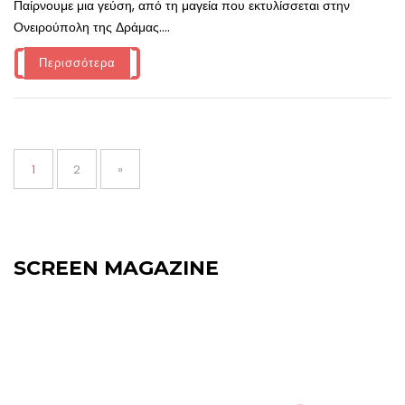
Παίρνουμε μια γεύση, από τη μαγεία που εκτυλίσσεται στην
Ονειρούπολη της Δράμας....
Περισσότερα
Σελιδοποίηση
άρθρων
Page
Page
1
2
»
SCREEN MAGAZINE