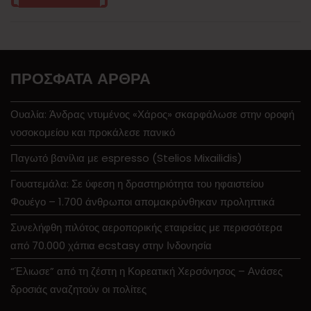
ΠΡΌΣΦΑΤΑ ΆΡΘΡΑ
Ουαλία: Άνδρας ντυμένος «Χάρος» σκαρφάλωσε στην οροφή
νοσοκομείου και προκάλεσε πανικό
Παγωτό βανίλια με espresso (Stelios Mixailidis)
Γουατεμάλα: Σε ύφεση η δραστηριότητα του ηφαιστείου
Φουέγο – 1.700 άνθρωποι απομακρύνθηκαν προληπτικά
Συνελήφθη πιλότος αεροπορικής εταιρείας με περισσότερα
από 70.000 χάπια ecstasy στην Ινδονησία
“Έλιωσε” από τη ζέστη η Κορεατική Χερσόνησος – Ανάσες
δροσιάς αναζητούν οι πολίτες