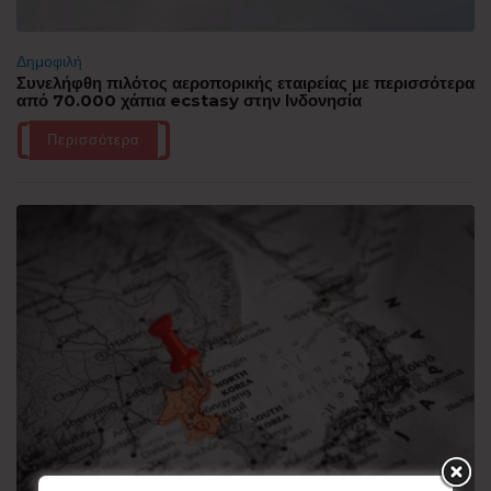
Δημοφιλή
Συνελήφθη πιλότος αεροπορικής εταιρείας με περισσότερα
από 70.000 χάπια ecstasy στην Ινδονησία
Περισσότερα