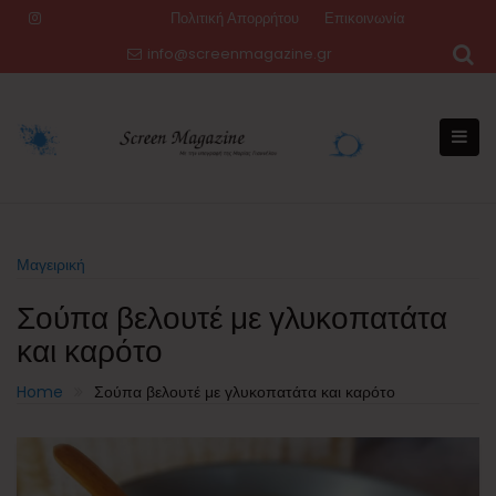
Skip
Πολιτική Απορρήτου
Επικοινωνία
to
info@screenmagazine.gr
content
Μαγειρική
Σούπα βελουτέ με γλυκοπατάτα
και καρότο
Home
Σούπα βελουτέ με γλυκοπατάτα και καρότο