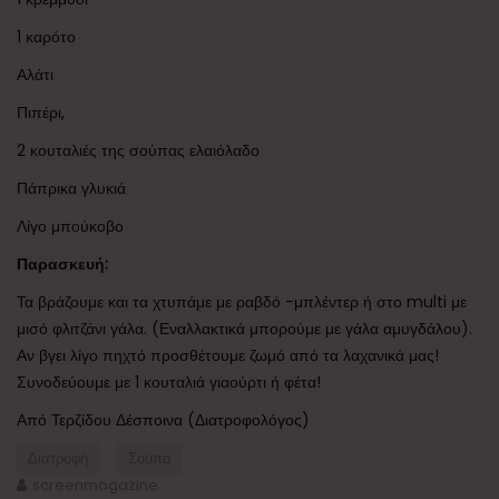
1 καρότο
Αλάτι
Πιπέρι,
2 κουταλιές της σούπας ελαιόλαδο
Πάπρικα γλυκιά
Λίγο μπούκοβο
Παρασκευή:
Τα βράζουμε και τα χτυπάμε με ραβδό -μπλέντερ ή στο multi με
μισό φλιτζάνι γάλα. (Εναλλακτικά μπορούμε με γάλα αμυγδάλου).
Αν βγει λίγο πηχτό προσθέτουμε ζωμό από τα λαχανικά μας!
Συνοδεύουμε με 1 κουταλιά γιαούρτι ή φέτα!
Από Τερζίδου Δέσποινα (Διατροφολόγος)
Διατροφή
Σούπα
screenmagazine