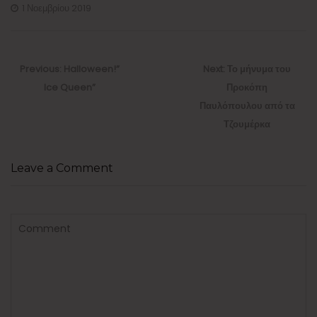
1 Νοεμβρίου 2019
Πλοήγηση
άρθρων
Previous
Next
Previous:
Halloween!”
Next:
Το μήνυμα του
post:
post:
Ice Queen”
Προκόπη
Παυλόπουλου από τα
Τζουμέρκα
Leave a Comment