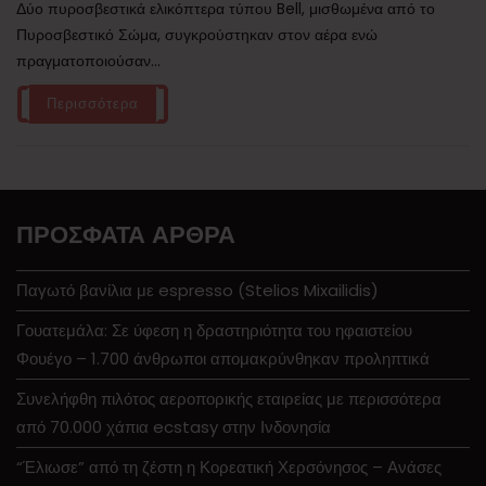
Δύο πυροσβεστικά ελικόπτερα τύπου Bell, μισθωμένα από το
Πυροσβεστικό Σώμα, συγκρούστηκαν στον αέρα ενώ
πραγματοποιούσαν...
Περισσότερα
ΠΡΌΣΦΑΤΑ ΆΡΘΡΑ
Παγωτό βανίλια με espresso (Stelios Mixailidis)
Γουατεμάλα: Σε ύφεση η δραστηριότητα του ηφαιστείου
Φουέγο – 1.700 άνθρωποι απομακρύνθηκαν προληπτικά
Συνελήφθη πιλότος αεροπορικής εταιρείας με περισσότερα
από 70.000 χάπια ecstasy στην Ινδονησία
“Έλιωσε” από τη ζέστη η Κορεατική Χερσόνησος – Ανάσες