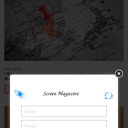
Δημοφιλή
“Έλιωσε” από τη ζέστη η Κορεατική Χερσόνησος –
Ανάσες δροσιάς αναζητούν οι πολίτες
Περισσότερα