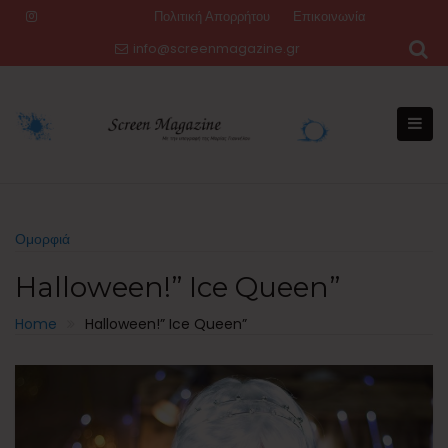
Skip
Πολιτική Απορρήτου
Επικοινωνία
to
info@screenmagazine.gr
content
Ομορφιά
Halloween!” Ice Queen”
Home
Halloween!” Ice Queen”