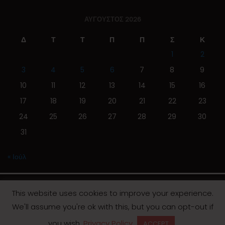
ΑΎΓΟΥΣΤΟΣ 2026
Δ
Τ
Τ
Π
Π
Σ
Κ
1
2
3
4
5
6
7
8
9
10
11
12
13
14
15
16
17
18
19
20
21
22
23
24
25
26
27
28
29
30
31
« Ιούλ
This website uses cookies to improve your experience.
We'll assume you're ok with this, but you can opt-out if
© 2019 | Screen Magazine - Ηλεκτρονική εφημερίδα
you wish.
Privacy Policy
ACCEPT