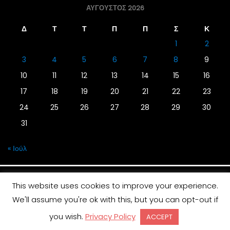
ΑΎΓΟΥΣΤΟΣ 2026
Δ
Τ
Τ
Π
Π
Σ
Κ
1
2
3
4
5
6
7
8
9
10
11
12
13
14
15
16
17
18
19
20
21
22
23
24
25
26
27
28
29
30
31
« Ιούλ
This website uses cookies to improve your experience.
We'll assume you're ok with this, but you can opt-out if
© 2019 | Screen Magazine - Ηλεκτρονική εφημερίδα
you wish.
Privacy Policy
ACCEPT
Desinged by
Contia