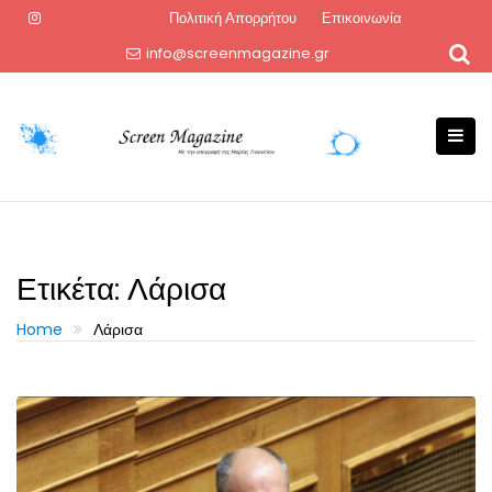
Skip
Πολιτική Απορρήτου
Επικοινωνία
to
info@screenmagazine.gr
content
Ετικέτα:
Λάρισα
Home
Λάρισα