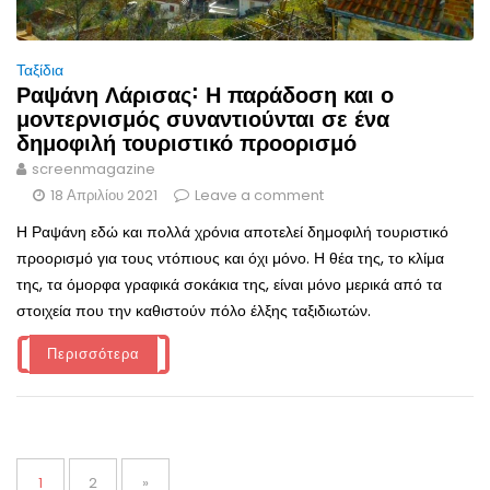
Ταξίδια
Ραψάνη Λάρισας˸ Η παράδοση και ο
μοντερνισμός συναντιούνται σε ένα
δημοφιλή τουριστικό προορισμό
screenmagazine
18 Απριλίου 2021
Leave a comment
Η Ραψάνη εδώ και πολλά χρόνια αποτελεί δημοφιλή τουριστικό
προορισμό για τους ντόπιους και όχι μόνο. Η θέα της, το κλίμα
της, τα όμορφα γραφικά σοκάκια της, είναι μόνο μερικά από τα
στοιχεία που την καθιστούν πόλο έλξης ταξιδιωτών.
Περισσότερα
Σελιδοποίηση
άρθρων
Page
Page
1
2
»