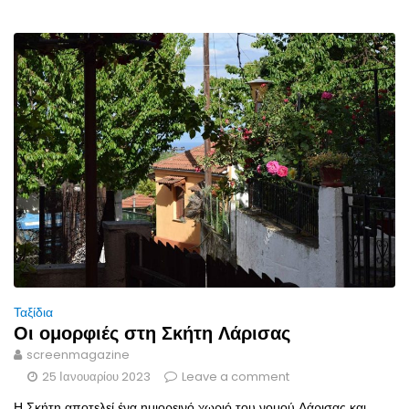
Ταξίδια
Οι ομορφιές στη Σκήτη Λάρισας
screenmagazine
25 Ιανουαρίου 2023
Leave a comment
Η Σκήτη αποτελεί ένα ημιορεινό χωριό του νομού Λάρισας και