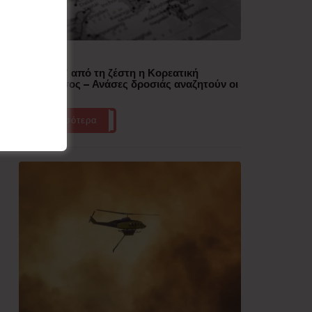
Δημοφιλή
“Έλιωσε” από τη ζέστη η Κορεατική
Χερσόνησος – Ανάσες δροσιάς αναζητούν οι
πολίτες
Περισσότερα