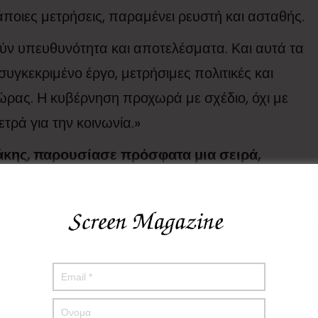
κάποιες μετρήσεις, παραμένει ρευστή και ασταθής.
τούν υπευθυνότητα και αποτελέσματα. Και αυτά τα
υγκεκριμένο έργο, μετρήσιμες πολιτικές και
χώρας. Η κυβέρνηση προχωρά με σχέδιο, όχι με
ετρά για την κοινωνία.»
ης, παρουσίασε πρόσφατα μια σειρά,
η έκανα λόγο, για προεκλογικά “ψίχουλα”.
θα παρουσιάσει, η φετινή ΔΕΘ. Μετρά
ί ανακοινώσεις;
γάζεται αδιάκοπα. Τα μέτρα που ανακοίνωσε ο
ς ισχυρίζεται η αντιπολίτευση. Είναι στοχευμένες
τη μεσαία τάξη, τους εργαζόμενους και τους πιο