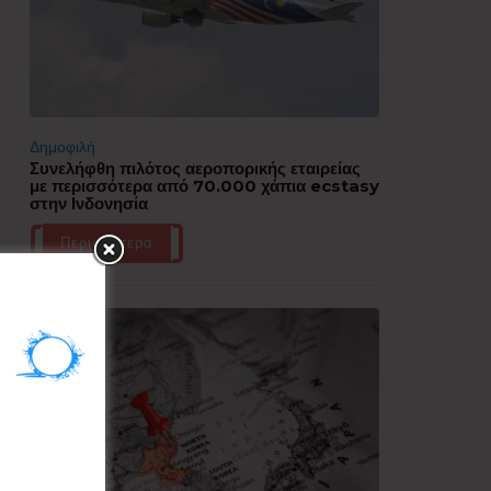
Δημοφιλή
Συνελήφθη πιλότος αεροπορικής εταιρείας
με περισσότερα από 70.000 χάπια ecstasy
στην Ινδονησία
Περισσότερα