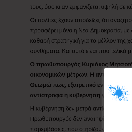
τους, όσο κι αν εμφανίζεται υψηλή σε 
Οι πολίτες έχουν αποδείξει, ότι αναζη
προσφέρει μόνο η Νέα Δημοκρατία, με σ
καθαρή στρατηγική για το μέλλον της 
συνθήματα. Και αυτό είναι που τελικά μ
Ο πρωθυπουργός Κυριάκος Μητσοτάκ
οικονομικών μέτρων. Η αντιπολίτευσ
Θεωρώ πως, εξαιρετικό ενδιαφέρον 
αντίστροφα η κυβέρνηση για τις εκε
Η κυβέρνηση δεν μετρά αντίστροφα· ερ
Πρωθυπουργός δεν είναι “ψίχουλα”, όπω
παρεμβάσεις, που στηρίζουν έμπρακτα 