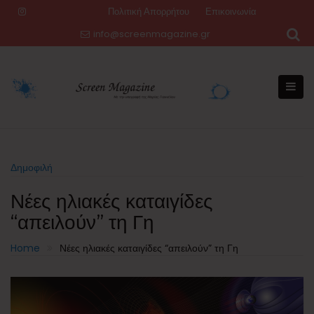
Skip
Πολιτική Απορρήτου
Επικοινωνία
to
info@screenmagazine.gr
content
Δημοφιλή
Νέες ηλιακές καταιγίδες
“απειλούν” τη Γη
Home
Νέες ηλιακές καταιγίδες “απειλούν” τη Γη