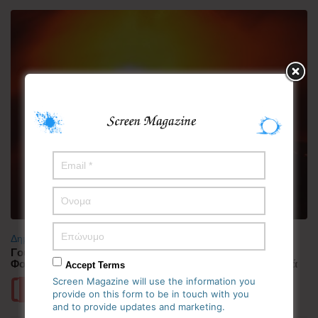
Δημοφιλή
Γουατεμάλα: Σε ύφεση η δραστηριότητα του ηφαιστείου
Φουέγο – 1.700 άνθρωποι απομακρύνθηκαν προληπτικά
Accept Terms
Screen Magazine will use the information you
Περισσότερα
provide on this form to be in touch with you
and to provide updates and marketing.