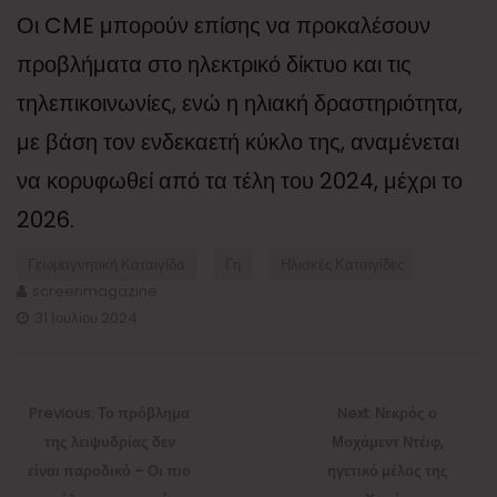
Οι CME μπορούν επίσης να προκαλέσουν
προβλήματα στο ηλεκτρικό δίκτυο και τις
τηλεπικοινωνίες, ενώ η ηλιακή δραστηριότητα,
με βάση τον ενδεκαετή κύκλο της, αναμένεται
να κορυφωθεί από τα τέλη του 2024, μέχρι το
2026.
Γεωμαγνητική Καταιγίδα
Γη
Ηλιακές Καταιγίδες
screenmagazine
31 Ιουλίου 2024
Πλοήγηση
άρθρων
Previous
Next
Previous:
Το πρόβλημα
Next:
Νεκρός ο
post:
post:
της λειψυδρίας δεν
Μοχάμεντ Ντέιφ,
είναι παροδικό – Οι πιο
ηγετικό μέλος της