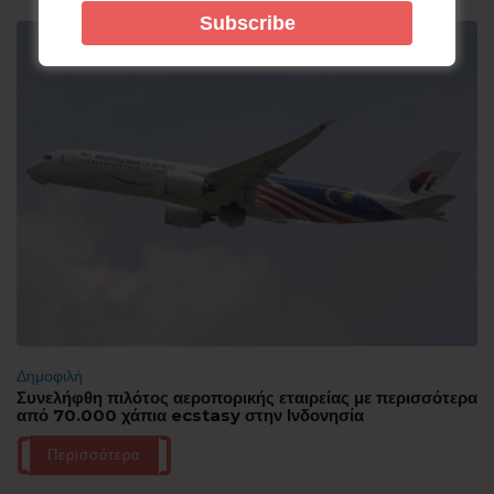
Δημοφιλή
Συνελήφθη πιλότος αεροπορικής εταιρείας με περισσότερα
από 70.000 χάπια ecstasy στην Ινδονησία
Περισσότερα