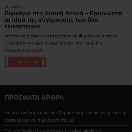
Δημοφιλή
Πυρκαγιά στη Δυτική Αττική – Ερευνώνται
τα αίτια της σύγκρουσης των δύο
ελικοπτέρων
Δύο πυροσβεστικά ελικόπτερα τύπου Bell, μισθωμένα από το
Πυροσβεστικό Σώμα, συγκρούστηκαν στον αέρα ενώ
πραγματοποιούσαν...
Περισσότερα
ΠΡΌΣΦΑΤΑ ΆΡΘΡΑ
Ουαλία: Άνδρας ντυμένος «Χάρος» σκαρφάλωσε στην οροφή
νοσοκομείου και προκάλεσε πανικό
Παγωτό βανίλια με espresso (Stelios Mixailidis)