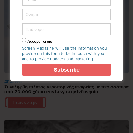
Accept Terms
Screen Magazine will use the information you
provide on this form to be in touch with you
and to provide updates and marketing.
Δημοφιλή
Συνελήφθη πιλότος αεροπορικής εταιρείας με περισσότερα
από 70.000 χάπια ecstasy στην Ινδονησία
Περισσότερα