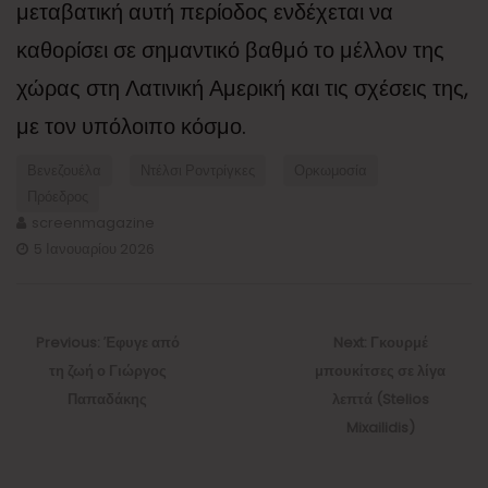
μεταβατική αυτή περίοδος ενδέχεται να
καθορίσει σε σημαντικό βαθμό το μέλλον της
χώρας στη Λατινική Αμερική και τις σχέσεις της,
με τον υπόλοιπο κόσμο.
Βενεζουέλα
Ντέλσι Ροντρίγκες
Ορκωμοσία
Πρόεδρος
screenmagazine
5 Ιανουαρίου 2026
Πλοήγηση
άρθρων
Previous
Next
Previous:
Έφυγε από
Next:
Γκουρμέ
post:
post:
τη ζωή ο Γιώργος
μπουκίτσες σε λίγα
Παπαδάκης
λεπτά (Stelios
Mixailidis)