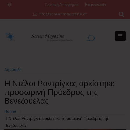
Skip
Πολιτική Απορρήτου
Επικοινωνία
to
info@screenmagazine.gr
content
Δημοφιλή
Η Ντέλσι Ροντρίγκες ορκίστηκε
προσωρινή Πρόεδρος της
Βενεζουέλας
Home
Η Ντέλσι Ροντρίγκες ορκίστηκε προσωρινή Πρόεδρος της
Βενεζουέλας