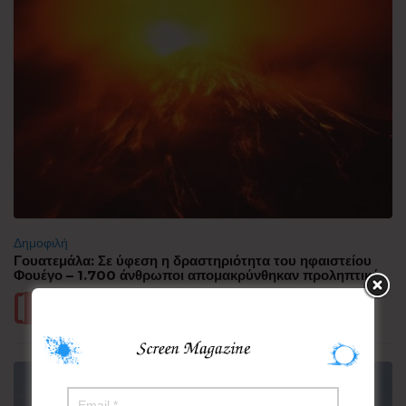
Δημοφιλή
Γουατεμάλα: Σε ύφεση η δραστηριότητα του ηφαιστείου
Φουέγο – 1.700 άνθρωποι απομακρύνθηκαν προληπτικά
Περισσότερα