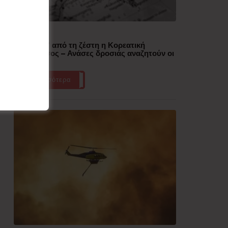
Δημοφιλή
“Έλιωσε” από τη ζέστη η Κορεατική
Χερσόνησος – Ανάσες δροσιάς αναζητούν οι
πολίτες
Περισσότερα