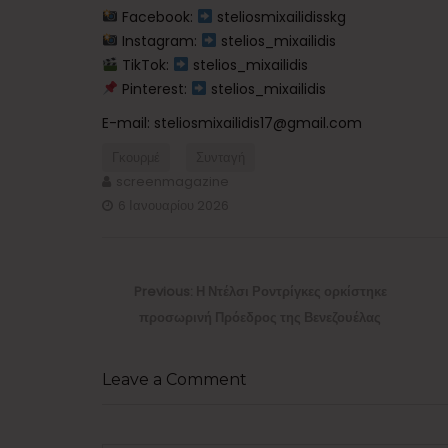
Facebook:
steliosmixailidisskg ​
Instagram:
stelios_mixailidis ​
TikTok:
stelios_mixailidis
Pinterest:
stelios_mixailidis
E-mail: steliosmixailidis17@gmail.com
Γκουρμέ
Συνταγή
screenmagazine
6 Ιανουαρίου 2026
Πλοήγηση
άρθρων
Previous
Previous:
Η Ντέλσι Ροντρίγκες ορκίστηκε
post:
προσωρινή Πρόεδρος της Βενεζουέλας
Leave a Comment