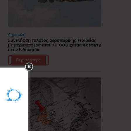
Δημοφιλή
Συνελήφθη πιλότος αεροπορικής εταιρείας
με περισσότερα από 70.000 χάπια ecstasy
στην Ινδονησία
Περισσότερα