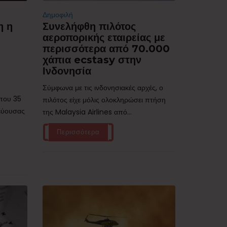
Δημοφιλή
η η
Συνελήφθη πιλότος
αεροπορικής εταιρείας με
περισσότερα από 70.000
χάπια ecstasy στην
Ινδονησία
Σύμφωνα με τις ινδονησιακές αρχές, ο
ίπου 35
πιλότος είχε μόλις ολοκληρώσει πτήση
τεύουσας
της Malaysia Airlines από...
Περισσότερα