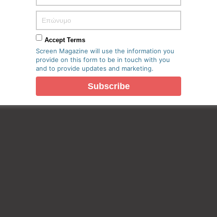
Accept Terms
Screen Magazine will use the information you
provide on this form to be in touch with you
and to provide updates and marketing.