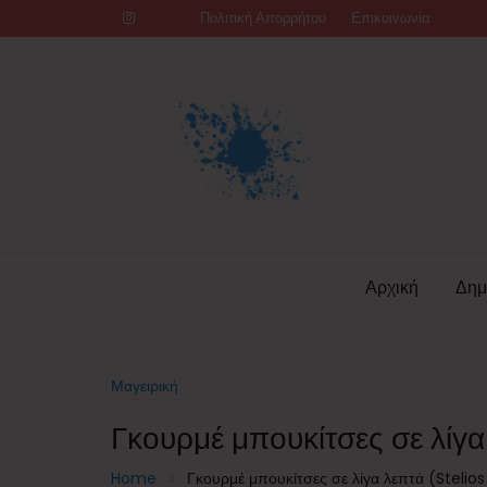
Skip
Πολιτική Απορρήτου
Επικοινωνία
to
content
Αρχική
Δημ
Μαγειρική
Γκουρμέ μπουκίτσες σε λίγα 
Home
Γκουρμέ μπουκίτσες σε λίγα λεπτά (Stelios 