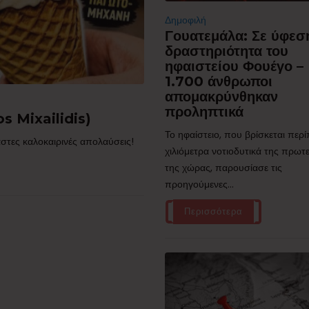
Δημοφιλή
Γουατεμάλα: Σε ύφεσ
δραστηριότητα του
ηφαιστείου Φουέγο –
1.700 άνθρωποι
απομακρύνθηκαν
προληπτικά
s Mixailidis)
Το ηφαίστειο, που βρίσκεται περ
στες καλοκαιρινές απολαύσεις!
χιλιόμετρα νοτιοδυτικά της πρω
της χώρας, παρουσίασε τις
προηγούμενες...
Περισσότερα