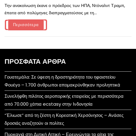
Την ανακοίνωση έκανε ο πρόεδρος των ΗΠΑ, Ντόναλντ Τραμπ,
έπειτα από πολύμηνες διαπραγματεύσεις με τη...
Περισσότερα
ΠΡΌΣΦΑΤΑ ΆΡΘΡΑ
Γουατεμάλα: Σε ύφεση η δραστηριότητα του ηφαιστείου
Φουέγο – 1.700 άνθρωποι απομακρύνθηκαν προληπτικά
Συνελήφθη πιλότος αεροπορικής εταιρείας με περισσότερα
από 70.000 χάπια ecstasy στην Ινδονησία
“Έλιωσε” από τη ζέστη η Κορεατική Χερσόνησος – Ανάσες
δροσιάς αναζητούν οι πολίτες
Πυρκαγιά στη Δυτική Αττική – Ερευνώνται τα αίτια της