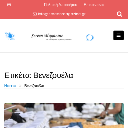
Skip
Πολιτική Απορρήτου
Επικοινωνία
to
info@screenmagazine.gr
content
Ετικέτα:
Βενεζουέλα
Home
Βενεζουέλα